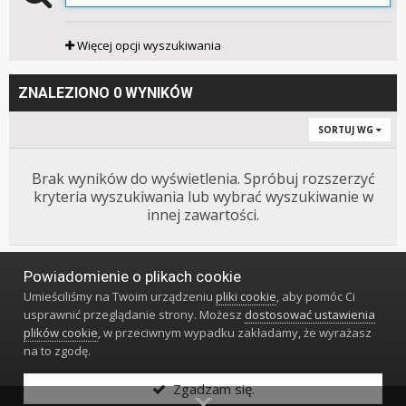
Więcej opcji wyszukiwania
ZNALEZIONO 0 WYNIKÓW
SORTUJ WG
Brak wyników do wyświetlenia. Spróbuj rozszerzyć
kryteria wyszukiwania lub wybrać wyszukiwanie w
innej zawartości.
Powiadomienie o plikach cookie
Język
Styl
Polityka prywatności
Kontakt
Umieściliśmy na Twoim urządzeniu
pliki cookie
, aby pomóc Ci
Klub Miłośników Zegarów i Zegarków
usprawnić przeglądanie strony. Możesz
dostosować ustawienia
Powered by Invision Community
plików cookie
, w przeciwnym wypadku zakładamy, że wyrażasz
na to zgodę.
Zgadzam się.