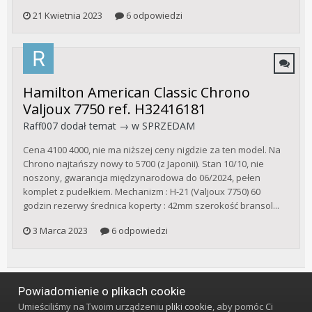
21 Kwietnia 2023
6 odpowiedzi
Hamilton American Classic Chrono
Valjoux 7750 ref. H32416181
Raff007
dodał temat → w
SPRZEDAM
Cena 4100 4000, nie ma niższej ceny nigdzie za ten model. Na
Chrono najtańszy nowy to 5700 (z Japonii). Stan 10/10, nie
noszony, gwarancja międzynarodowa do 06/2024, pełen
komplet z pudełkiem. Mechanizm : H-21 (Valjoux 7750) 60
godzin rezerwy średnica koperty : 42mm szerokość bransol...
3 Marca 2023
6 odpowiedzi
Powiadomienie o plikach cookie
Język
Styl
Polityka prywatności
Kontakt
Umieściliśmy na Twoim urządzeniu
pliki cookie
, aby pomóc Ci
Klub Miłośników Zegarów i Zegarków