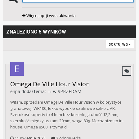
Więcej opcji wyszukiwania
ZNALEZIONO 5 WYNIKÓW
SORTUJ WG
Omega De Ville Hour Vision
enpa
dodał temat → w
SPRZEDAM
Witam, sprzedam Omegę De Ville Hour Vision w kolorystyce
granatowej. WR100, lekko wypukłe szafirowe szkło z AR.
Szerokość koperty to 41mm bez koronki, grubość 12,2mm,
szerokość między uszami 20mm, waga 80g. Mechanizm to in-
house, Omega 8500. Trzyma d...
11 Kwietnia 2025
2 odpowiedzi