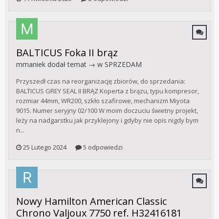
BALTICUS Foka II brąz
mmaniek
dodał temat → w
SPRZEDAM
Przyszedł czas na reorganizację zbiorów, do sprzedania:
BALTICUS GREY SEAL II BRĄZ Koperta z brązu, typu kompresor,
rozmiar 44mm, WR200, szkło szafirowe, mechanizm Miyota
9015. Numer seryjny 02/100 W moim doczuciu świetny projekt,
leży na nadgarstku jak przyklejony i gdyby nie opis nigdy bym
n...
25 Lutego 2024
5 odpowiedzi
Nowy Hamilton American Classic
Chrono Valjoux 7750 ref. H32416181