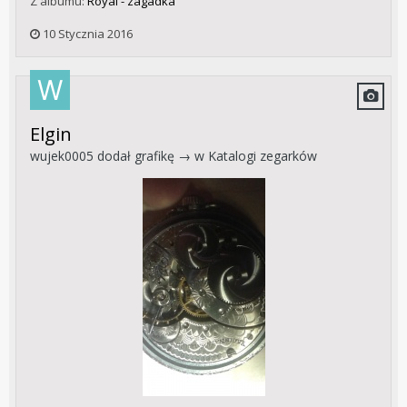
Z albumu:
Royal - zagadka
10 Stycznia 2016
Elgin
wujek0005
dodał grafikę → w
Katalogi zegarków