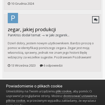
10 Grudnia 2024
zegar, jakiej produkcji
PanKriss
dodał temat → w
Jaki zegarek...
Dzień dobry, jestem nowym użytkownikiem. Bardzo proszę o
pomoc w identyfikacji poniższego zegara. Zegar jest moją
własnością, sprawny, jednak nie znam jego historii Będę
wdzięczny za wszelkie sugestie. Pozdrawiam Pozdrawiam!
13 Września 2023
6 odpowiedzi
Powiadomienie o plikach cookie
Język
Styl
Polityka prywatności
Kontakt
Umieściliśmy na Twoim urządzeniu
pliki cookie
, aby pomóc Ci
Klub Miłośników Zegarów i Zegarków
usprawnić przeglądanie strony. Możesz
dostosować ustawienia
Powered by Invision Community
plików cookie
, w przeciwnym wypadku zakładamy, że wyrażasz