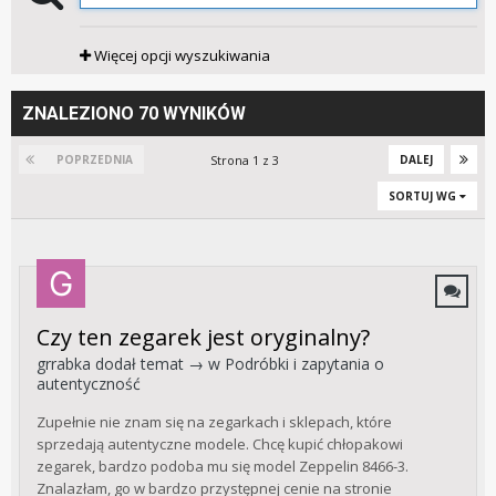
Więcej opcji wyszukiwania
ZNALEZIONO 70 WYNIKÓW
Strona 1 z 3
POPRZEDNIA
DALEJ
SORTUJ WG
Czy ten zegarek jest oryginalny?
grrabka
dodał temat → w
Podróbki i zapytania o
autentyczność
Zupełnie nie znam się na zegarkach i sklepach, które
sprzedają autentyczne modele. Chcę kupić chłopakowi
zegarek, bardzo podoba mu się model Zeppelin 8466-3.
Znalazłam, go w bardzo przystępnej cenie na stronie