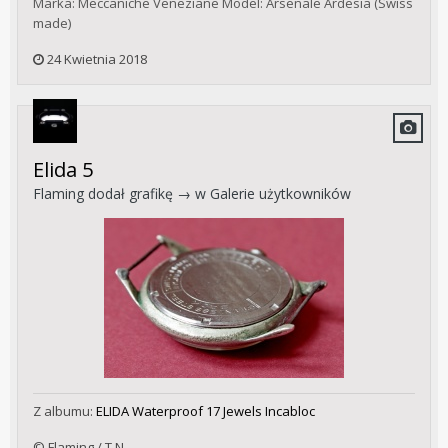
Marka: Meccaniche Veneziane Model: Arsenale Ardesia (Swiss
made)
24 Kwietnia 2018
Elida 5
Flaming
dodał grafikę → w
Galerie użytkowników
Z albumu:
ELIDA Waterproof 17 Jewels Incabloc
© Flaming / T.N.