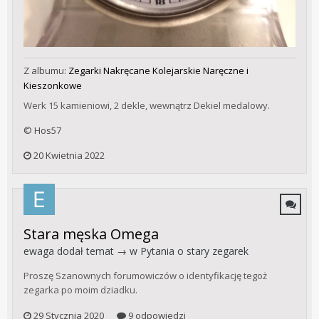
Z albumu:
Zegarki Nakręcane Kolejarskie Naręczne i
Kieszonkowe
Werk 15 kamieniowi, 2 dekle, wewnątrz Dekiel medalowy.
© Hos57
20 Kwietnia 2022
Stara męska Omega
ewaga
dodał temat → w
Pytania o stary zegarek
Proszę Szanownych forumowiczów o identyfikację tegoż
zegarka po moim dziadku.
29 Stycznia 2020
9 odpowiedzi