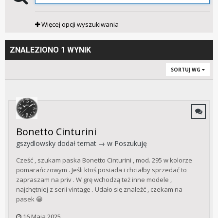
Więcej opcji wyszukiwania
ZNALEZIONO 1 WYNIK
SORTUJ WG
Bonetto Cinturini
gszydlowsky
dodał temat → w
Poszukuję
Cześć , szukam paska Bonetto Cinturini , mod. 295 w kolorze
pomarańczowym . Jeśli ktoś posiada i chciałby sprzedać to
zapraszam na priv . W grę wchodzą też inne modele ,
najchętniej z serii vintage . Udało się znaleźć , czekam na
pasek 😁
16 Maja 2025