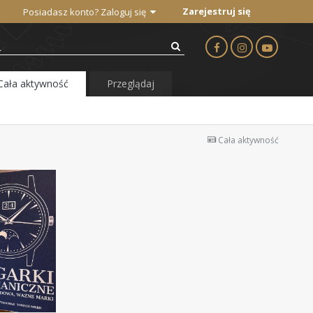
Zarejestruj się
Posiadasz konto? Zaloguj się
Cała aktywność
Przeglądaj
Cała aktywność