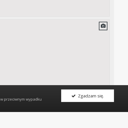
Zgadzam się.
, w przeciwnym wypadku
Cała aktywność