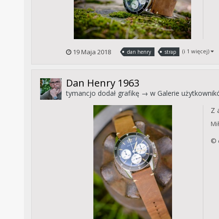
19 Maja 2018
(i 1 więcej)
dan henry
strap
Dan Henry 1963
tymancjo
dodał grafikę → w
Galerie użytkowni
Z 
Mi
© 