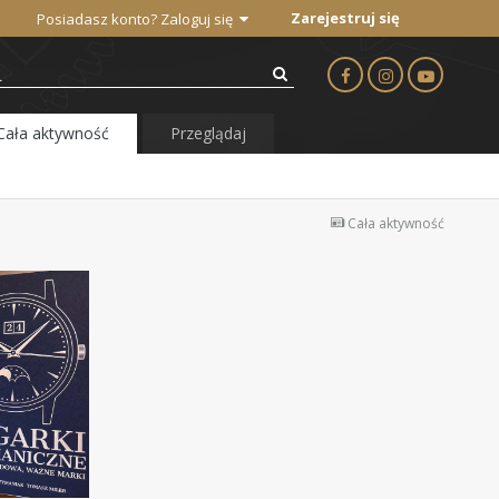
Zarejestruj się
Posiadasz konto? Zaloguj się
Cała aktywność
Przeglądaj
Cała aktywność