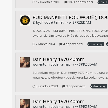
17 Kwietnia 2018
1093 odpowiedzi
Dan H
POD MANKIET I POD WODĘ ;) DO
Z_bych
dodał temat → w
SPRZEDAM
1. DOUGLAS – SKINDIVER PROFESSIONAL TOOL-WATCH– L
gwarancją. Limitowa do 949 szt. reedycja klasyczne
2 Marca 2024
4 odpowiedzi
dan henry
Dan Henry 1970 40mm
worientom
dodał temat → w
SPRZEDAM
Sprzedam zegarek Dan Henry 1970, 40 mm, szara obw
wewnętrzny obrotowy bezel, koronka godzinowa zak
3 Grudnia 2023
3 odpowiedzi
dan henry
Dan Henry 1970 40mm
worientom
dodał temat → w
SPRZEDAM