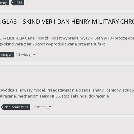
enry
1963
UGLAS – SKINDIVER I DAN HENRY MILITARY CH
IMITACJA Cena 1400 zł + koszt wybranej wysyłki Stan 9/10 - proszę obej
go skindivera z lat 70-tych wyprodukowana prze manufakt...
(i 2 więcej)
douglas
ódka. Pierwszy model. Przedstawiać nie trzeba, znany i ceniony: stalowa
ręcana, mechanizm seiko NH35, stop sekunda, dokręcanie....
(i 2 więcej)
dan henry 1970