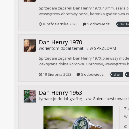
Sprzedam zegarek Dan Henry 1970, 40 mm, szara obw
wewnętrzny obrotowy bezel, koronka godzinowa zak
8 Października 2023
5 odpowiedzi
dan h
Dan Henry 1970
worientom
dodał temat → w
SPRZEDAM
Sprzedam zegarek Dan Henry 1970, pierwszy model
Zakręcana dolna koronka. Obrotowy, wewnętrzny b
19 Sierpnia 2023
5 odpowiedzi
diver
Dan Henry 1963
tymancjo
dodał grafikę → w
Galerie użytkowni
Z 
W 
© 