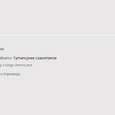
ków
albumu:
Tymancjowe czasomierze
ły z niego chrono jest
cc-0 tymancjo