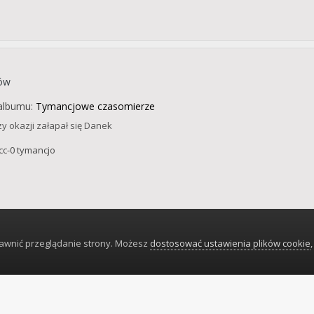
ków
albumu:
Tymancjowe czasomierze
zy okazji załapał się Danek
cc-0 tymancjo
rawnić przeglądanie strony. Możesz
dostosować ustawienia plików cookie