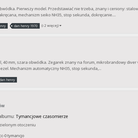
ódka. Pierwszy model. Przedstawiać nie trzeba, znany i ceniony: stalowa
ręcana, mechanizm seiko NH35, stop sekunda, dokręcanie....
(i 2 więcej)
enry
dan henry 1970
, 40 mm, szara obwódka. Zegarek znany na forum, mikrobrandowy diver 
ezel. Mechanizm automatyczny NH35, stop sekunda,...
dan henry
ków
albumu:
Tymancjowe czasomierze
zielonym otoczeniu
cc-0 tymancjo