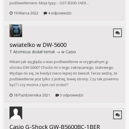
podświetleniem. Moje typy: - GST-B300-1AER...
19 Marca 2022
4 odpowiedzi
swiatelko w DW-5600
T Atomicus
dodał temat → w
Casio
Witam Jak wygląda u was podświetlenie w oryginalnym g-
shocku DW-5600? Chodzi mi o tego zakręcanego, stalowego.
Wydaje mi się, że kiedyś nieco lepiej mi świecił. Teraz widzę, że
podświetlenie jest tylko z jednej, lewej strony. Czy tak powinno
być? I czy można z tym coś zrobić?
18 Października 2021
5 odpowiedzi
Casio G-Shock GW-B5600BC-1BER