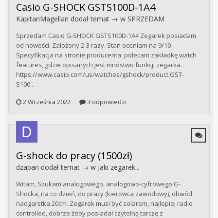
Casio G-SHOCK GSTS100D-1A4
KapitanMagellan
dodał temat → w
SPRZEDAM
Sprzedam Casio G-SHOCK GSTS100D-1A4 Zegarek posiadam
od nowości. Założony 2-3 razy. Stan oceniam na 9/10
Specyfikacja na stronie producenta: polecam zakładkę watch
features, gdzie opisanych jest mnóstwo funkcji zegarka.
https://www.casio.com/us/watches/gshock/product.GST-
S100...
2 Września 2022
3 odpowiedzi
G-shock do pracy (1500zł)
dzapan
dodał temat → w
Jaki zegarek...
Witam, Szukam analogowego, analogowo-cyfrowego G-
Shocka, na co dzień, do pracy (kierowca zawodowy), obwód
nadgarstka 20cm. Zegarek musi być solarem, najlepiej radio
controlled, dobrze żeby posiadał czytelną tarczę z