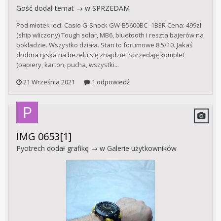
Gość dodał temat → w
SPRZEDAM
Pod młotek leci: Casio G-Shock GW-B5600BC -1BER Cena: 499zł
(ship wliczony) Tough solar, MB6, bluetooth i reszta bajerów na
pokładzie. Wszystko działa. Stan to forumowe 8,5/10. Jakaś
drobna ryska na bezelu się znajdzie. Sprzedaję komplet
(papiery, karton, pucha, wszystki...
21 Września 2021
1 odpowiedź
IMG 0653[1]
Pyotrech
dodał grafikę → w
Galerie użytkowników