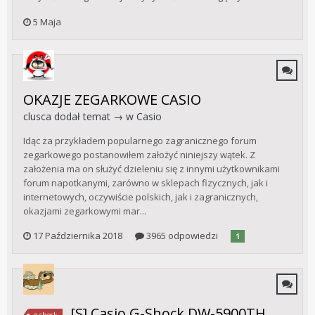
5 Maja
OKAZJE ZEGARKOWE CASIO
clusca
dodał temat → w
Casio
Idąc za przykładem popularnego zagranicznego forum
zegarkowego postanowiłem założyć niniejszy wątek. Z
założenia ma on służyć dzieleniu się z innymi użytkownikami
forum napotkanymi, zarówno w sklepach fizycznych, jak i
internetowych, oczywiście polskich, jak i zagranicznych,
okazjami zegarkowymi mar...
17 Października 2018
3965 odpowiedzi
1
[S] Casio G-Shock DW-5900TH
g-shock