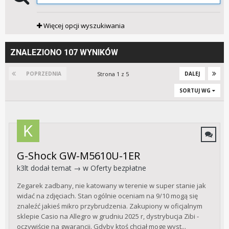
Więcej opcji wyszukiwania
ZNALEZIONO 107 WYNIKÓW
Strona 1 z 5
POPRZEDNIA
DALEJ
SORTUJ WG
G-Shock GW-M5610U-1ER
k3lt
dodał temat → w
Oferty bezpłatne
Zegarek zadbany, nie katowany w terenie w super stanie jak
widać na zdjęciach. Stan ogólnie oceniam na 9/10 mogą się
znaleźć jakieś mikro przybrudzenia. Zakupiony w oficjalnym
sklepie Casio na Allegro w grudniu 2025 r, dystrybucja Zibi -
oczywiście na gwarancji. Gdyby ktoś chciał mogę wyst...