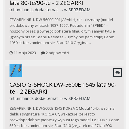
lata 80-te/90-te - 2 ZEGARKI
tritium.hands
dodał temat → w
SPRZEDAM
ZEGAREK NR 1. DW-5600C 901 JAPAN H, rok nieznany (model
produkowany w latach 1987-1996). Pseudonim "SPEED" –
noszony przez głównego bohatera filmu o tym samym tytule
(granym przez Keanu Reevesa – gimby nie pamiętajo) Cena:
1050 zł. Nie zamieniam się. Stan 7/10 Oryginal...
11 Maja 2023
2 odpowiedzi
CASIO G-SHOCK DW-5600E 1545 lata 90-
te - 2 ZEGARKI
tritium.hands
dodał temat → w
SPRZEDAM
ZEGAREK NR 1. DW-5600E 1545 KOREA C Moduł 1545, wzór na
deklu i sygnatura "KOREA C", wskazuje, ze jest to
prawdopodobnie pierwszy wypust tego modelu z 1996 r. Cena:
550 zł. Nie zamieniam się. Stan 7/10 (zegarek ma 27 lat) FOX