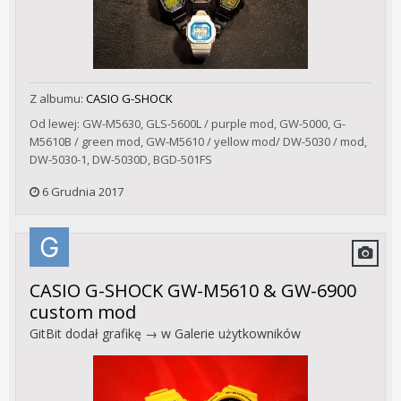
Z albumu:
CASIO G-SHOCK
Od lewej: GW-M5630, GLS-5600L / purple mod, GW-5000, G-
M5610B / green mod, GW-M5610 / yellow mod/ DW-5030 / mod,
DW-5030-1, DW-5030D, BGD-501FS
6 Grudnia 2017
CASIO G-SHOCK GW-M5610 & GW-6900
custom mod
GitBit
dodał grafikę → w
Galerie użytkowników