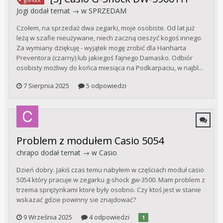
Jogi
dodał temat → w
SPRZEDAM
Czołem, na sprzedaż dwa zegarki, moje osobiste. Od lat już
leżą w szafie nieużywane, niech zaczną cieszyć kogoś innego.
Za wymiany dziękuję - wyjątek mogę zrobić dla Hanharta
Preventora (czarny) lub jakiegoś fajnego Damasko. Odbiór
osobisty możliwy do końca miesiąca na Podkarpaciu, w najbl...
7 Sierpnia 2025
5 odpowiedzi
Problem z modułem Casio 5054
chrapo
dodał temat → w
Casio
Dzień dobry. Jakiś czas temu nabyłem w częściach moduł casio
5054 który pracuje w zegarku g-shock gw-3500. Mam problem z
trzema sprężynkami ktore były osobno. Czy ktoś jest w stanie
wskazać gdzie powinny sie znajdować?
9 Września 2025
4 odpowiedzi
1