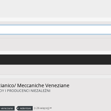
ianico/ Meccaniche Veneziane
Y I PRODUCENCI NIEZALEŻNI
(i 26 więcej)
 veneziane
redentore