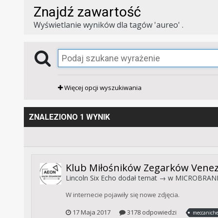
Znajdź zawartość
Wyświetlanie wyników dla tagów 'aureo' .
Więcej opcji wyszukiwania
ZNALEZIONO 1 WYNIK
Klub Miłośników Zegarków Venez
Lincoln Six Echo
dodał temat → w
MICROBRAND
W internecie pojawiły się nowe zdjęcia.
17 Maja 2017
3178 odpowiedzi
meccaniche