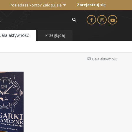
Zarejestruj się
Posiadasz konto? Zaloguj się
Cała aktywność
Przeglądaj
Cała aktywność