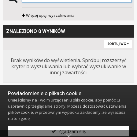
Więcej opcji wyszukiwania
ZNALEZIONO 0 WYNIKÓW
SORTUJ WG
Brak wyników do wyświetlenia. Spróbuj rozszerzyć
kryteria wyszukiwania lub wybrać wyszukiwanie w
innej zawartości.
Powiadomienie o plikach cookie
Język
Styl
Polityka prywatności
Kontakt
Umieściliśmy na Twoim urządzeniu
pliki cookie
, aby pomóc Ci
Klub Miłośników Zegarów i Zegarków
usprawnić przeglądanie strony. Możesz
dostosować ustawienia
Powered by Invision Community
plików cookie
, w przeciwnym wypadku zakładamy, że wyrażasz
na to zgodę.
Zgadzam się.