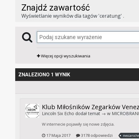
Znajdź zawartość
Wyświetlanie wyników dla tagów 'ceratung' .
Więcej opcji wyszukiwania
ZNALEZIONO 1 WYNIK
Klub Miłośników Zegarków Venez
Lincoln Six Echo
dodał temat → w
MICROBRAND
W internecie pojawiły się nowe zdjęcia.
17 Maja 2017
3178 odpowiedzi
meccaniche