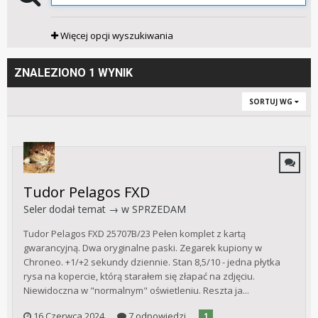
Więcej opcji wyszukiwania
ZNALEZIONO 1 WYNIK
SORTUJ WG
Tudor Pelagos FXD
Seler
dodał temat → w
SPRZEDAM
Tudor Pelagos FXD 25707B/23 Pełen komplet z kartą
gwarancyjną. Dwa oryginalne paski. Zegarek kupiony w
Chroneo. +1/+2 sekundy dziennie. Stan 8,5/10 - jedna płytka
rysa na kopercie, którą starałem się złapać na zdjęciu.
Niewidoczna w "normalnym" oświetleniu. Reszta ja...
16 Czerwca 2024
7 odpowiedzi
1