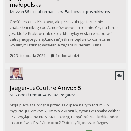
małopolska
Muzzler86
dodał temat → w
Fachowiec poszukiwany
Cześć, Jestem z Krakowa, ale przeszukując forum nie
znalazłem nikogo od Atmosów w swoim rejonie. Czy na forum
jest ktoś z Krakowa lub okolic, kto byłby w stanie naprawić
zatrzymującego się Atmosa? Jeśli nie będzie to konieczne,
wolałbym uniknąć wysyłania zegara kurierem. 2 lata...
29 Listopada 2024
4 odpowiedzi
Jaeger-LeCoultre Amvox 5
SPS
dodał temat → w
Jaki zegarek...
Moja pierwsza prośba przed zakupem na tym forum. Co
myślicie. JLC Amvox 5, Limitka 250 sztuk, tytan i ceramika caliber
752. Wygląda na NOS. Mam okazję nabyć, oferta "krótka piłka"
jak to mówią. Brać / nie brać? Złote myśli, burza mózgów