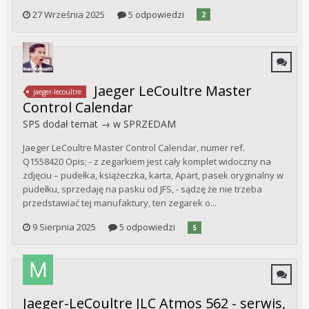
27 Września 2025
5 odpowiedzi
2
Jaeger LeCoultre Master
jaeger-lecoultre
Control Calendar
SPS
dodał temat → w
SPRZEDAM
Jaeger LeCoultre Master Control Calendar, numer ref.
Q1558420 Opis; - z zegarkiem jest cały komplet widoczny na
zdjęciu – pudełka, książeczka, karta, Apart, pasek oryginalny w
pudełku, sprzedaję na pasku od JFS, - sądzę że nie trzeba
przedstawiać tej manufaktury, ten zegarek o...
9 Sierpnia 2025
5 odpowiedzi
5
Jaeger-LeCoultre JLC Atmos 562 - serwis,