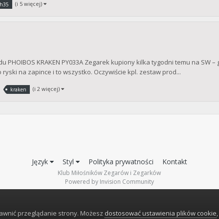
(i 5 więcej)
h35
 PHOIBOS KRAKEN PY033A Zegarek kupiony kilka tygodni temu na SW – gwar
yski na zapince i to wszystko. Oczywiście kpl. zestaw prod...
(i 2 więcej)
kraken
Język
Styl
Polityka prywatności
Kontakt
Klub Miłośników Zegarów i Zegarków
Powered by Invision Community
rawnić przeglądanie strony. Możesz
dostosować ustawienia plików cookie