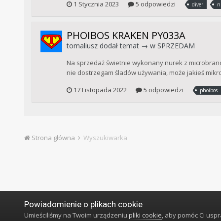
1 Stycznia 2023
5 odpowiedzi
diver
n
PHOIBOS KRAKEN PY033A
tomaliusz
dodał temat → w
SPRZEDAM
Na sprzedaż świetnie wykonany nurek z microbrandu
nie dostrzegam śladów używania, może jakieś mikro r
17 Listopada 2022
5 odpowiedzi
phoibos
Strona główna
Wyszukiwarka
Powiadomienie o plikach cookie
Umieściliśmy na Twoim urządzeniu
pliki cookie
, aby pomóc Ci usp