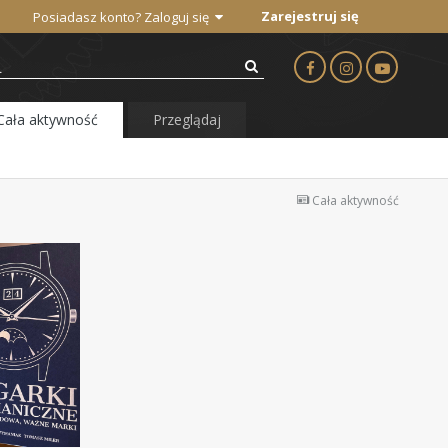
Zarejestruj się
Posiadasz konto? Zaloguj się
Cała aktywność
Przeglądaj
Cała aktywność