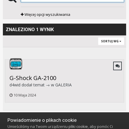
Więcej opcji wyszukiwania
ZNALEZIONO 1 WYNIK
SORTUJ WG
G-Shock GA-2100
d4wid
dodał temat → w
GALERIA
10 Maja 2024
Powiadomienie o plikach cookie
Język
Styl
Polityka prywatności
Kontakt
Umieściliśmy na Twoim urządzeniu
pliki cookie
, aby pomóc Ci
Klub Miłośników Zegarów i Zegarków