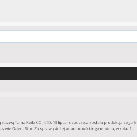
ną nazwą Tama Keiki CO., LTD. 13 lipca rozpoczęta została produkcja zegar
nazwie Orient Star. Za sprawą dużej popularności tego modelu, w roku 1...