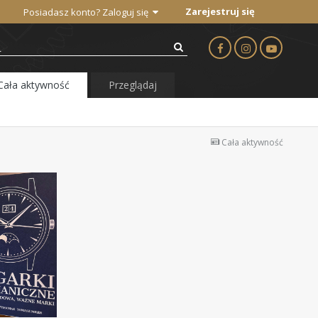
Zarejestruj się
Posiadasz konto? Zaloguj się
Cała aktywność
Przeglądaj
Cała aktywność