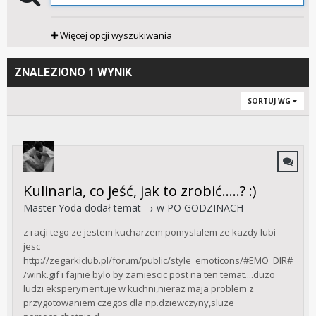
Więcej opcji wyszukiwania
ZNALEZIONO 1 WYNIK
SORTUJ WG
Kulinaria, co jeść, jak to zrobić.....? :)
Master Yoda
dodał temat → w
PO GODZINACH
z racji tego ze jestem kucharzem pomyslalem ze kazdy lubi
jesc
http://zegarkiclub.pl/forum/public/style_emoticons/#EMO_DIR#
/wink.gif i fajnie bylo by zamiescic post na ten temat....duzo
ludzi eksperymentuje w kuchni,nieraz maja problem z
przygotowaniem czegos dla np.dziewczyny,sluze