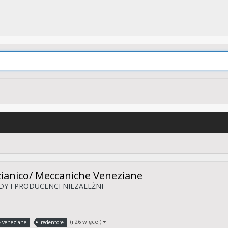
ianico/ Meccaniche Veneziane
Y I PRODUCENCI NIEZALEŻNI
(i 26 więcej)
 veneziane
redentore