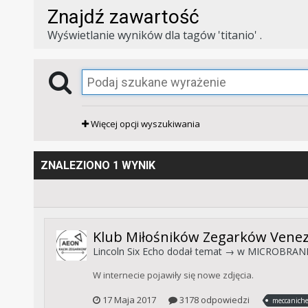
Znajdź zawartość
Wyświetlanie wyników dla tagów 'titanio' .
Więcej opcji wyszukiwania
ZNALEZIONO 1 WYNIK
Klub Miłośników Zegarków Venez
Lincoln Six Echo
dodał temat → w
MICROBRAND
W internecie pojawiły się nowe zdjęcia.
17 Maja 2017
3178 odpowiedzi
meccaniche