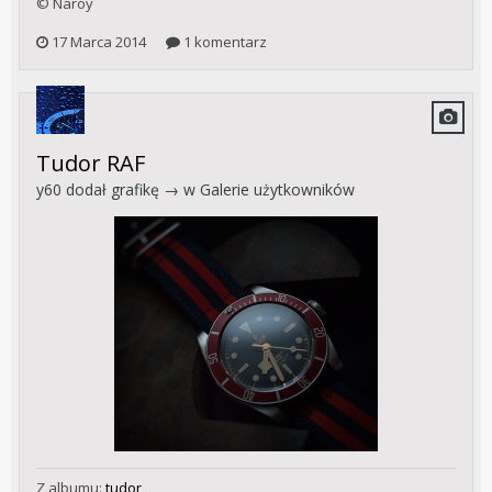
© Naroy
17 Marca 2014
1 komentarz
Tudor RAF
y60
dodał grafikę → w
Galerie użytkowników
Z albumu:
tudor