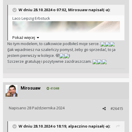
W dniu 28.10.2024 o 07:02,
Mirosuaw
napisał(-a):
Laco Leipzig Erbstuck
Pokaż więcej
No tym modelem, to całkowicie podbiłeś moje serce.
(Jak wpadniesz na szaleńczy pomysł, żeby go sprzedać, to ja
jestem pierwszy w kolejce. 🫣
)
Szczerze gratuluję i pozytywnie zazdraszczam.
Mirosuaw
41048
Napisano
28 Października 2024
#26415
W dniu 28.10.2024 o 18:19,
alpaczino
napisał(-a):