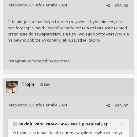
Napisano
20 Października 2024
#26406
O fajnie, jest temat Ralph Lauren ( w galeriii chyba niestety) I są
tam foty i opis moich Ralphów, może też tam coś wrzucisz (a mod
przeniesie do szwajcarskich). Design Twojego kontrowersyjny ale
na pewno dobrze wykonany jak wszystkie Ralphy.
Instagram.com/horlobby.watches
Trojin
589
Napisano
20 Października 2024
#26407
W dniu 20.10.2024 o 14:45,
eye_lip
napisał(-a):
O fajnie, jest temat Ralph Lauren ( w galeriii chyba niestety) I