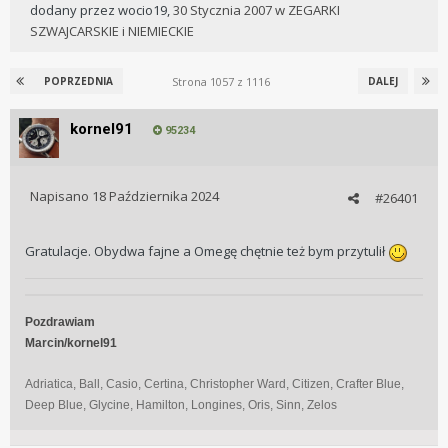
dodany przez
wocio19
,
30 Stycznia 2007
w
ZEGARKI
SZWAJCARSKIE i NIEMIECKIE
Strona 1057 z 1116
POPRZEDNIA
DALEJ
kornel91
95234
Napisano
18 Października 2024
#26401
Gratulacje. Obydwa fajne a Omegę chętnie też bym przytulił
Pozdrawiam
Marcin/kornel91
Adriatica, Ball, Casio, Certina, Christopher Ward, Citizen, Crafter Blue,
Deep Blue, Glycine, Hamilton, Longines, Oris, Sinn, Zelos