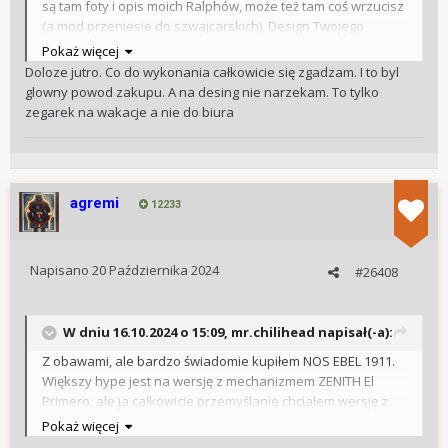
są tam foty i opis moich Ralphów, może też tam coś wrzucisz
(a mod przeniesie do szwajcarskich). Design Twojego
kontrowersyjny ale na pewno dobrze wykonany jak
Pokaż więcej
wszystkie Ralphy.
Doloze jutro. Co do wykonania całkowicie się zgadzam. I to byl
glowny powod zakupu. A na desing nie narzekam. To tylko
zegarek na wakacje a nie do biura
agremi
12233
Napisano
20 Października 2024
#26408
W dniu 16.10.2024 o 15:09,
mr.chilihead
napisał(-a):
Z obawami, ale bardzo świadomie kupiłem NOS EBEL 1911.
Większy hype jest na wersję z mechanizmem ZENITH El
Primero, ale ja całkowicie przemyślanie chciałem wersję z
kal. 137 opartym o mechanizm Lemania 1340. Ten
Pokaż więcej
konkretnie model ma sub tarcze w eliptycznym kształcie, co