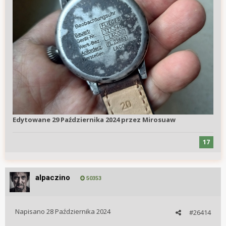
Edytowane
29 Października 2024
przez Mirosuaw
17
alpaczino
50353
Napisano
28 Października 2024
#26414