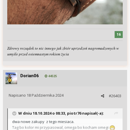
16
Zdrowy rozsądek to nic innego jak zbiór uprzedzeń nagromadzonych w
umyśle przed osiemnastym rokiem życia
Dorian06
44525
Napisano
18 Października 2024
#26403
W dniu 18.10.2024 o 08:33,
piotr76
napisał(-a):
dwa nowe zakupy z tego miesiaca.
Tag bo kolor mi przypasowal, omega bo kocham omegi