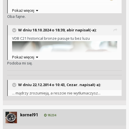
Pokaż więcej
Oba fajne.
W dniu 18.10.2024 o 18:39,
abir
napisał(-a):
VDB C21 historical bronze pasuje tu bez luzu
Pokaż więcej
Podoba mi się.
W dniu 22.12.2014 o 10:43, Cezar. napisał(-a):
... mądrzy zrozumieją, a reszcie nie wytłumaczysz...
kornel91
95234