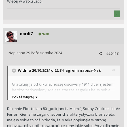
Więcej w wątku Laco.
1
cordi7
9238
Napisano
29 Października 2024
#26418
W dniu 20.10.2024 o 22:34,
agremi
napisał(-a):
Gratuluję. Ja od kilku lat noszę discovery 1911 diver i jestem
bardzo zadowolony. Mają te starsze zegarki Ebel w sobie
„to coś”. Mój jest na Lemanii - 8810 (cal. Ebel 080).
🙂
Pokaż więcej
Dla mnie Ebel to lata 80, „policjanci z Miami”, Sonny Crockett i białe
Ferrari. Genialne zegarki, super charakterystyczna bransoleta,
mają w sobie to coś. Szkoda, że Marka popłynęła w stronę
niebytu… niby próbują wracać ale ceny jakie sobie życzą dla mnie