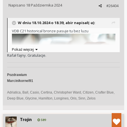
Napisano
18 Października 2024
#26404
W dniu 18.10.2024 o 18:39,
abir
napisał(-a):
VDB C21 historical bronze pasuje tu bez luzu
Pokaż więcej
Rafał fajny. Gratulacje.
Pozdrawiam
Marcin/kornel91
Adriatica, Ball, Casio, Certina, Christopher Ward, Citizen, Crafter Blue,
Deep Blue, Glycine, Hamilton, Longines, Oris, Sinn, Zelos
Trojin
589