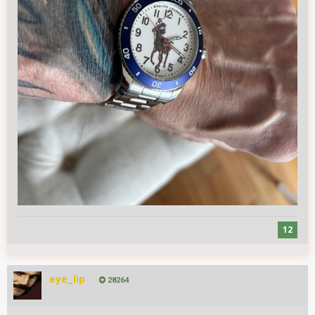
12
eye_lip
28264