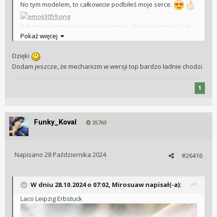
No tym modelem, to całkowicie podbiłeś moje serce.
(Jak wpadniesz na szaleńczy pomysł, żeby go sprzedać, to
ja jestem pierwszy w kolejce. 🫣
)
Pokaż więcej
Szczerze gratuluję i pozytywnie zazdraszczam.
Dzięki
Dodam jeszcze, że mechanizm w wersji top bardzo ładnie chodzi.
1
Funky_Koval
25763
Napisano
28 Października 2024
#26416
W dniu 28.10.2024 o 07:02,
Mirosuaw
napisał(-a):
Laco Leipzig Erbstuck