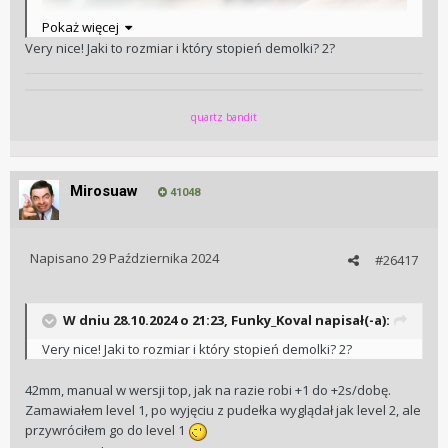
Pokaż więcej
Very nice! Jaki to rozmiar i który stopień demolki? 2?
quartz bandit
Mirosuaw
41048
Napisano
29 Października 2024
#26417
W dniu 28.10.2024 o 21:23,
Funky_Koval
napisał(-a):
Very nice! Jaki to rozmiar i który stopień demolki? 2?
42mm, manual w wersji top, jak na razie robi +1 do +2s/dobę.
Zamawiałem level 1, po wyjęciu z pudełka wyglądał jak level 2, ale
przywróciłem go do level 1