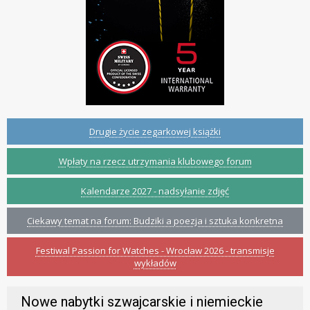
Drugie życie zegarkowej książki
Wpłaty na rzecz utrzymania klubowego forum
Kalendarze 2027 - nadsyłanie zdjęć
Ciekawy temat na forum: Budziki a poezja i sztuka konkretna
Festiwal Passion for Watches - Wrocław 2026 - transmisje
wykładów
Nowe nabytki szwajcarskie i niemieckie