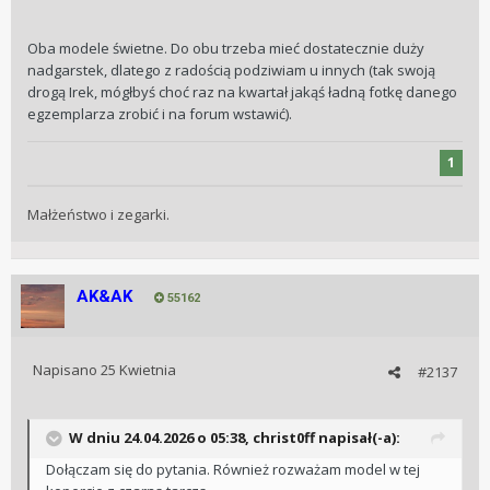
Oba modele świetne. Do obu trzeba mieć dostatecznie duży
nadgarstek, dlatego z radością podziwiam u innych (tak swoją
drogą Irek, mógłbyś choć raz na kwartał jakąś ładną fotkę danego
egzemplarza zrobić i na forum wstawić).
1
Małżeństwo i zegarki.
AK&AK
55162
Napisano
25 Kwietnia
#2137
W dniu 24.04.2026 o 05:38,
christ0ff
napisał(-a):
Dołączam się do pytania. Również rozważam model w tej