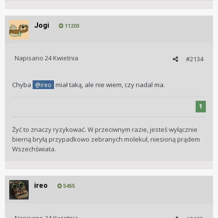
Jogi
11203
Napisano
24 Kwietnia
#2134
Chyba
miał taką, ale nie wiem, czy nadal ma.
@ireo
1
Żyć to znaczy ryzykować. W przeciwnym razie, jesteś wyłącznie
bierną bryłą przypadkowo zebranych molekuł, niesioną prądem
Wszechświata.
ireo
5455