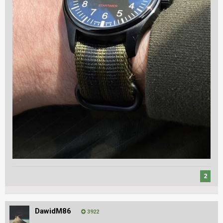
2
DawidM86
3922