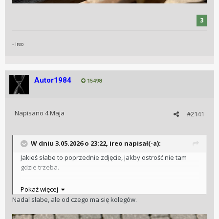
3
- ireo
Autor1984
15498
Napisano
4 Maja
#2141
W dniu 3.05.2026 o 23:22,
ireo
napisał(-a):
Jakieś słabe to poprzednie zdjęcie, jakby ostrość.nie tam
gdzie trzeba.
Pokaż więcej
Nadal słabe, ale od czego ma się kolegów.