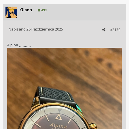
Olsen
499
Napisano
26 Października 2025
#2130
Alpina ,,,,,,,,,,,,,,