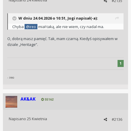
Napisano
24 Kwietnia
#2135
W dniu 24.04.2026 o 10:51,
Jogi
napisał(-a):
Chyba
miał taką, ale nie wiem, czy nadal ma.
@ireo
O, dobrą masz pamięć. Tak, mam czarną. Kiedyś opisywałem w
dziale „Heritage”.
1
- ireo
AK&AK
55162
Napisano
25 Kwietnia
#2136