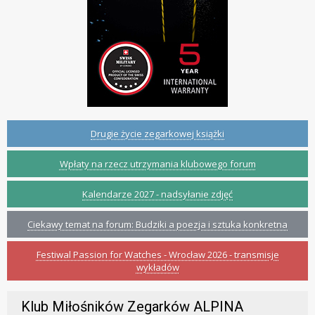
Drugie życie zegarkowej książki
Wpłaty na rzecz utrzymania klubowego forum
Kalendarze 2027 - nadsyłanie zdjęć
Ciekawy temat na forum: Budziki a poezja i sztuka konkretna
Festiwal Passion for Watches - Wrocław 2026 - transmisje
wykładów
Klub Miłośników Zegarków ALPINA