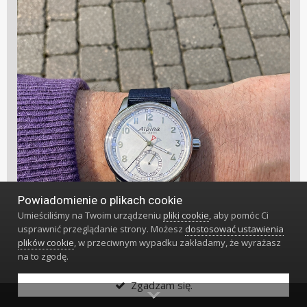
Powiadomienie o plikach cookie
Umieściliśmy na Twoim urządzeniu
pliki cookie
, aby pomóc Ci
usprawnić przeglądanie strony. Możesz
dostosować ustawienia
plików cookie
, w przeciwnym wypadku zakładamy, że wyrażasz
na to zgodę.
Zgadzam się.
1