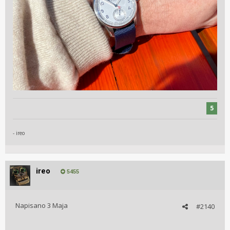
5
- ireo
ireo
5455
Napisano
3 Maja
#2140