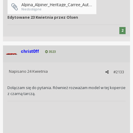
Alpina_Alpiner_Heritage_Carree_Automatic_140_Years_Special_Edition_53402683.webp
Niedostępne
Edytowane
23 Kwietnia
przez Olsen
2
christ0ff
3523
Napisano
24 Kwietnia
#2133
Dołączam się do pytania. Również rozważam model w tej kopercie
z czarną tarczą.