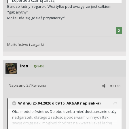
kopercie z czarną tarczą.
Bardzo ładny zegarek. Weź tylko pod uwagę, że jest całkiem
"gabarytny".
Może uda się gdzieś przymierzyć...
2
Małżeństwo i zegarki.
ireo
5455
Napisano
27 Kwietnia
#2138
W dniu 25.04.2026 o 09:15,
AK&AK
napisał(-a):
Oba modele świetne. Do obu trzeba mieć dostatecznie duży
nadgarstek, dlatego z radością podziwiam u innych (tak
swoją drogą Irek, mógłbyś choć raz na kwartał jakąś ładną
fotkę danego egzemplarza zrobić i na forum wstawić)