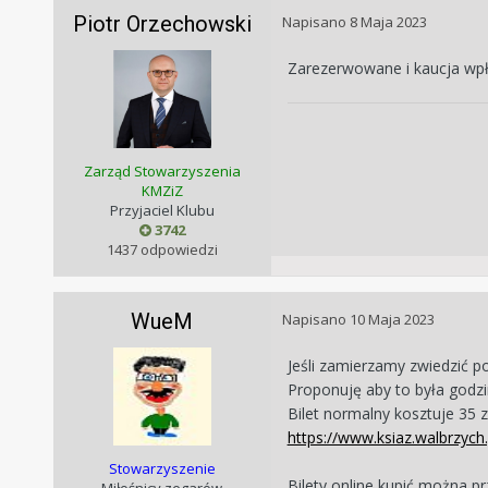
Piotr Orzechowski
Napisano
8 Maja 2023
Zarezerwowane i kaucja wp
Zarząd Stowarzyszenia
KMZiZ
Przyjaciel Klubu
3742
1437 odpowiedzi
WueM
Napisano
10 Maja 2023
Jeśli zamierzamy zwiedzić p
Proponuję aby to była godzin
Bilet normalny kosztuje 35 z
https://www.ksiaz.walbrzych
Stowarzyszenie
Bilety online kupić można pr