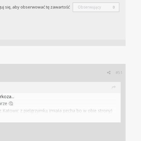
uj się, aby obserwować tę zawartość
Obserwujący
0
#51
rkoza...
arze
🤔
z Katowic z pielgrzymką (miała pecha bo w obie strony)