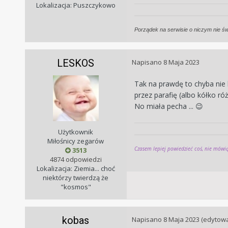
Lokalizacja: Puszczykowo
Porządek na serwisie o niczym nie ś
LESKOS
Napisano
8 Maja 2023
Tak na prawdę to chyba nie
przez parafię (albo kółko 
No miała pecha ...
😉
Użytkownik
Miłośnicy zegarów
Czasem lepiej powiedzieć coś, nie mów
3513
4874 odpowiedzi
Lokalizacja: Ziemia... choć
niektórzy twierdzą że
"kosmos"
kobas
Napisano
8 Maja 2023
(edytow