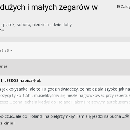
 dużych i małych zegarów w
Zalog
 piątek, sobota, niedziela - dwie doby.
RY
a 3 z 5
ane)
11,
LESKOS
napisał(-a):
 jak kołysanka, ale te 10 godzin świadczy, że nie działa szybko jak na
zycji tylko 1,5h , musielibyśmy się nieźle nagłówkować przy repertu
szesz ... żona jechała kiedyś do Holandii jakimś rejsowym autobusem 
le po powrocie przez jakiś tydzień wszędzie słyszała RADIO MARYJA
łczuć...ale do Holandii na pielgrzymkę? Tam się jeździ na bucha ...
🤪
z kiniol