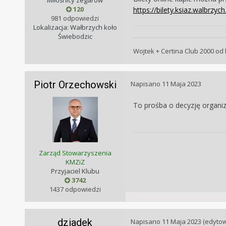
Miłośnicy zegarów
120
https://bilety.ksiaz.walbrzych.
981 odpowiedzi
Lokalizacja: Wałbrzych koło
Świebodzic
Wojtek + Certina Club 2000 od 
Piotr Orzechowski
Napisano
11 Maja 2023
To prośba o decyzję organiz
Zarząd Stowarzyszenia
KMZiZ
Przyjaciel Klubu
3742
1437 odpowiedzi
dziadek
Napisano
11 Maja 2023
(edyto