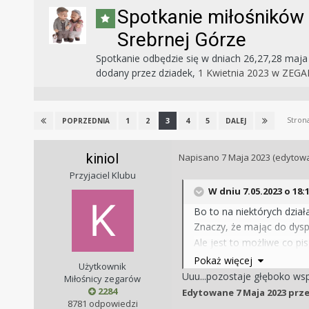
Spotkanie miłośników
Srebrnej Górze
Spotkanie odbędzie się w dniach 26,27,28 maja -
dodany przez
dziadek
,
1 Kwietnia 2023
w
ZEGA
Stron
1
2
3
4
5
POPRZEDNIA
DALEJ
kiniol
Napisano
7 Maja 2023
(edytow
Przyjaciel Klubu
W dniu 7.05.2023 o 18:
Bo to na niektórych działa
Znaczy, że mając do dyspo
Ale jest to możliwe co pi
...
Pokaż więcej
Użytkownik
Do wypadku nie doszło, a
Uuu...pozostaje głęboko wspó
Miłośnicy zegarów
2284
Edytowane
7 Maja 2023
prze
8781 odpowiedzi