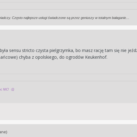
wiadczy. Często najlepsze usługi świadczone są przez geniuszy w totalnym bałaganie…
 była
sensu stricto czysta pielgrzymka, bo masz rację tam się nie jeźd
różańcowe) chyba z opolskiego, do ogrodów Keukenhof.
iąc NIC!
🤔
ane)