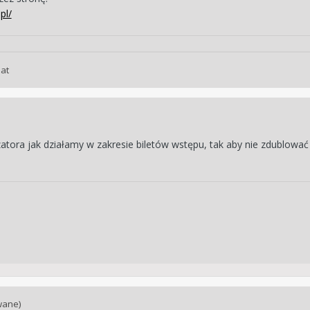
pl/
lat
atora jak działamy w zakresie biletów wstępu, tak aby nie zdublowa
wane)