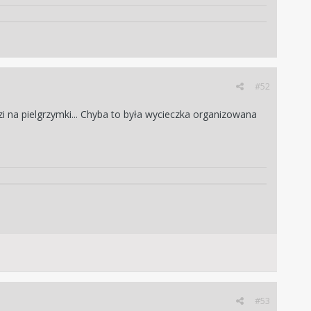
#52
zi na pielgrzymki... Chyba to była wycieczka organizowana
#53