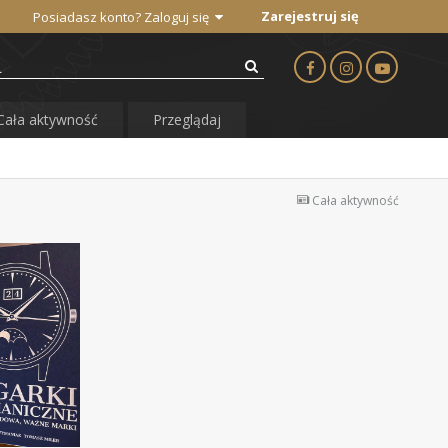
Zarejestruj się
Posiadasz konto? Zaloguj się
Cała aktywność
Przeglądaj
Cała aktywność