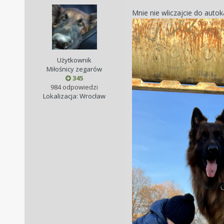
Mnie nie wliczajcie do auto
Użytkownik
Miłośnicy zegarów
345
984 odpowiedzi
Lokalizacja: Wrocław