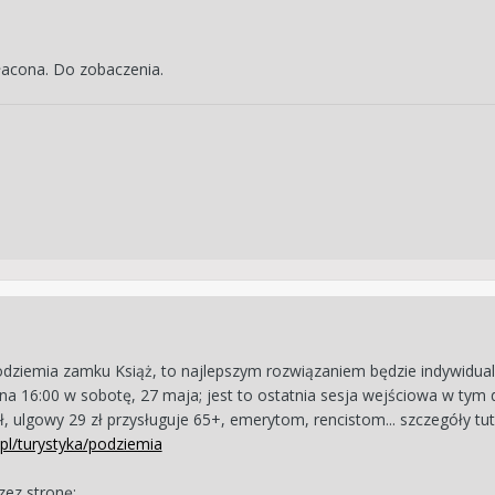
łacona. Do zobaczenia.
odziemia zamku Książ, to najlepszym rozwiązaniem będzie indywidual
a 16:00 w sobotę, 27 maja; jest to ostatnia sesja wejściowa w tym dn
ł, ulgowy 29 zł przysługuje 65+, emerytom, rencistom... szczegóły tut
.pl/turystyka/podziemia
zez stronę: