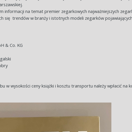
arszawskiej.
em informacji na temat premier zegarkowych najważniejszych zega
ch się
trendów w branży i istotnych modeli zegarków pojawiających
bH & Co. KG
galski
obry
ubu w wysokości ceny książki i kosztu transportu należy wpłacić na