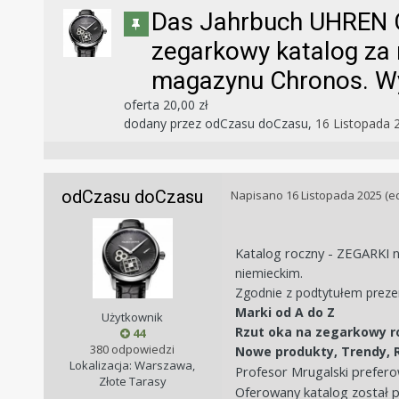
Das Jahrbuch UHREN C
zegarkowy katalog za 
magazynu Chronos. Wy
oferta 20,00 zł
dodany przez
odCzasu doCzasu
,
16 Listopada 
odCzasu doCzasu
Napisano
16 Listopada 2025
(e
Katalog roczny - ZEGARKI
n
niemieckim.
Zgodnie z podtytułem prez
Marki od A do Z
Użytkownik
Rzut oka na zegarkowy r
44
380 odpowiedzi
Nowe produkty, Trendy, 
Lokalizacja: Warszawa,
Profesor Mrugalski preferow
Złote Tarasy
Oferowany katalog został p