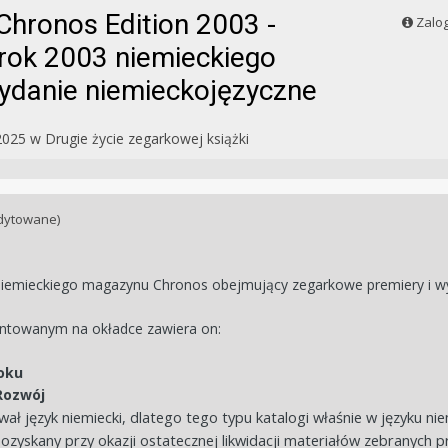
hronos Edition 2003 -
Zalog
rok 2003 niemieckiego
danie niemieckojęzyczne
2025
w
Drugie życie zegarkowej książki
dytowane)
iemieckiego magazynu Chronos obejmujący zegarkowe premiery i wy
entowanym na okładce zawiera on:
oku
Rozwój
ał język niemiecki, dlatego tego typu katalogi właśnie w języku n
ozyskany przy okazji ostatecznej likwidacji materiałów zebranych 