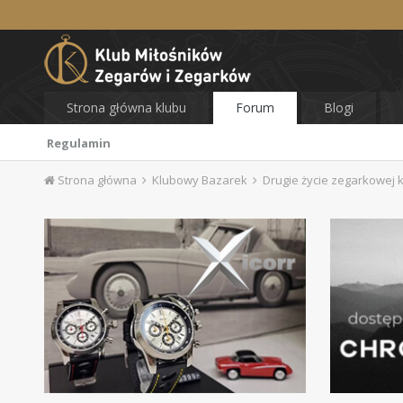
Strona główna klubu
Forum
Blogi
Regulamin
Strona główna
Klubowy Bazarek
Drugie życie zegarkowej k