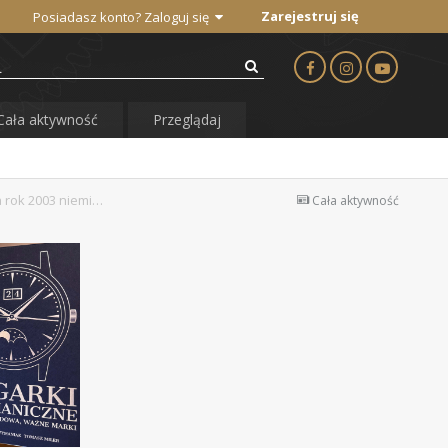
Zarejestruj się
Posiadasz konto? Zaloguj się
Cała aktywność
Przeglądaj
Das Jahrbuch UHREN Chronos Edition 2003 - zegarkowy katalog za rok 2003 niemieckiego magazynu Chronos. Wydanie niemieckojęzyczne
Cała aktywność