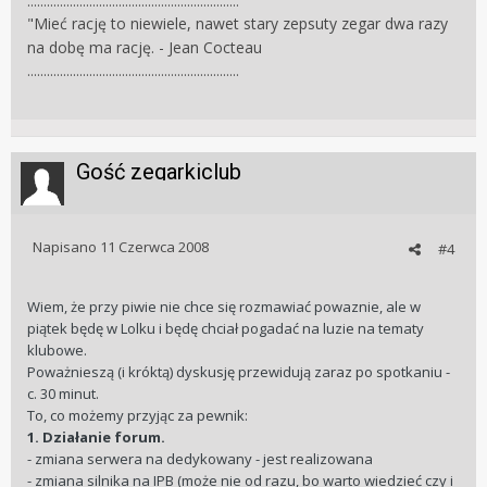
.................................................................
"Mieć rację to niewiele, nawet stary zepsuty zegar dwa razy
na dobę ma rację. - Jean Cocteau
.................................................................
Gość zegarkiclub
Napisano
11 Czerwca 2008
#4
Wiem, że przy piwie nie chce się rozmawiać powaznie, ale w
piątek będę w Lolku i będę chciał pogadać na luzie na tematy
klubowe.
Poważnieszą (i króktą) dyskusję przewidują zaraz po spotkaniu -
c. 30 minut.
To, co możemy przyjąc za pewnik:
1. Działanie forum.
- zmiana serwera na dedykowany - jest realizowana
- zmiana silnika na IPB (może nie od razu, bo warto wiedzieć czy i