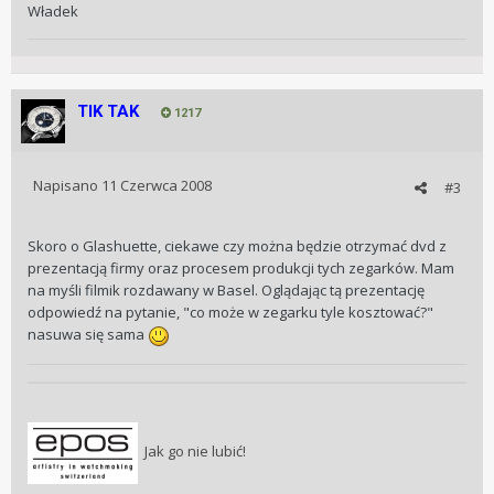
Władek
TIK TAK
1217
Napisano
11 Czerwca 2008
#3
Skoro o Glashuette, ciekawe czy można będzie otrzymać dvd z
prezentacją firmy oraz procesem produkcji tych zegarków. Mam
na myśli filmik rozdawany w Basel. Oglądając tą prezentację
odpowiedź na pytanie, "co może w zegarku tyle kosztować?"
nasuwa się sama
Jak go nie lubić!