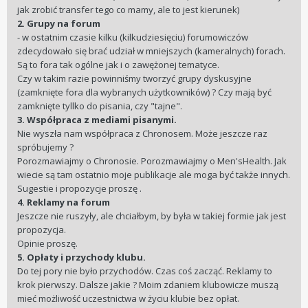
jak zrobić transfer tego co mamy, ale to jest kierunek)
2. Grupy na forum
- w ostatnim czasie kilku (kilkudziesięciu) forumowiczów
zdecydowało się brać udział w mniejszych (kameralnych) forach.
Są to fora tak ogólne jak i o zawężonej tematyce.
Czy w takim razie powinniśmy tworzyć grupy dyskusyjne
(zamknięte fora dla wybranych użytkowników) ? Czy mają być
zamknięte tyllko do pisania, czy "tajne".
3. Współpraca z mediami pisanymi.
Nie wyszła nam współpraca z Chronosem. Może jeszcze raz
spróbujemy ?
Porozmawiajmy o Chronosie. Porozmawiajmy o Men'sHealth. Jak
wiecie są tam ostatnio moje publikacje ale moga być także innych.
Sugestie i propozycje proszę .
4. Reklamy na forum
Jeszcze nie ruszyły, ale chciałbym, by była w takiej formie jak jest
propozycja.
Opinie proszę.
5. Opłaty i przychody klubu.
Do tej pory nie było przychodów. Czas coś zacząć. Reklamy to
krok pierwszy. Dalsze jakie ? Moim zdaniem klubowicze muszą
mieć możliwość uczestnictwa w życiu klubie bez opłat.