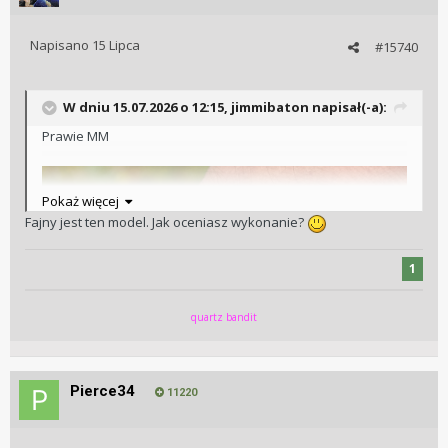
Napisano
15 Lipca
#15740
W dniu 15.07.2026 o 12:15,
jimmibaton
napisał(-a):
Wysłane z iPhone za pomocą Tapatalk
Prawie MM
Pokaż więcej
Fajny jest ten model. Jak oceniasz wykonanie?
1
quartz bandit
Pierce34
11220