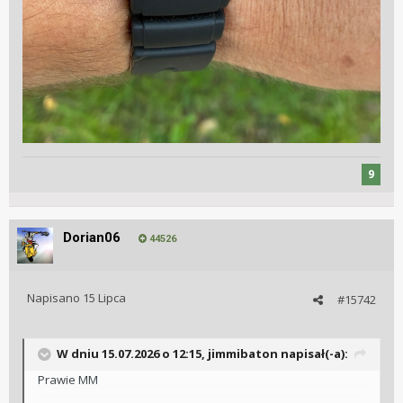
9
Dorian06
44526
Napisano
15 Lipca
#15742
W dniu 15.07.2026 o 12:15,
jimmibaton
napisał(-a):
Prawie MM