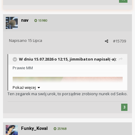
nav
15980
Napisano
15 Lipca
#15739
W dniu 15.07.2026 o 12:15,
jimmibaton
napisał(-a):
Prawie MM
Pokaż więcej
Ten zegarek ma swój urok, to porządnie zrobiony nurek od Seiko.
3
Funky_Koval
25968