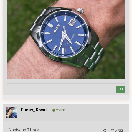
30
Funky_Koval
25968
Napisano
7 Lipca
#15732