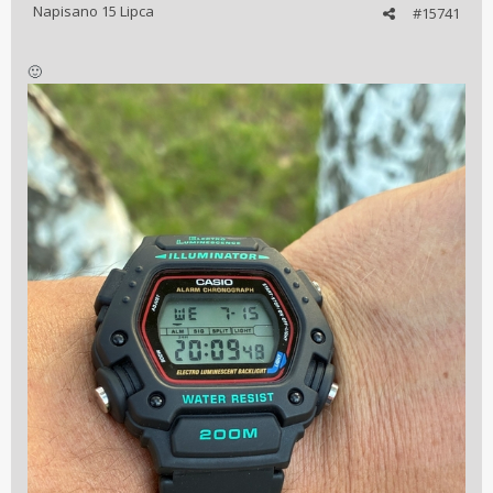
Napisano
15 Lipca
#15741
Wysłane z iPhone za pomocą Tapatalk
🙂