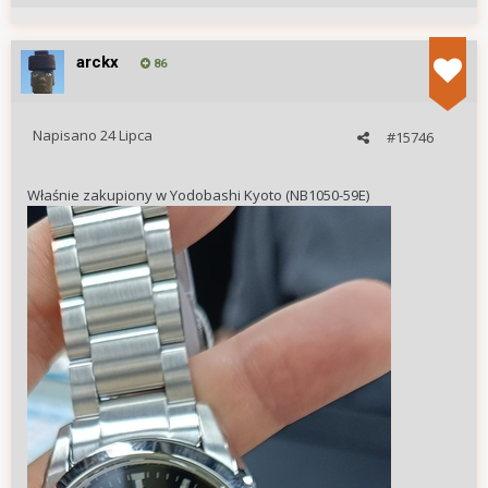
arckx
86
Napisano
24 Lipca
#15746
Właśnie zakupiony w Yodobashi Kyoto (NB1050-59E)