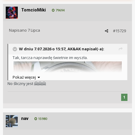
TomcioMiki
79694
Napisano
7 Lipca
#15729
W dniu 7.07.2026 o 15:57,
AK&AK
napisał(-a):
Tak, tarcza naprawdę świetnie im wyszła.
Pokaż więcej
No śliczny jest
🤗
🤗
🤗
1
nav
15980