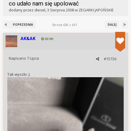
co udało nam się upolować
dodany przez
diesel
,
3 Sierpnia 2008
w
ZEGARKI JAPOŃSKIE
Strona 630 z 631
POPRZEDNIA
DALEJ
AK&AK
55181
Napisano
7 Lipca
#15726
Tak wyszło ;).