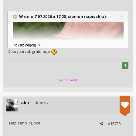
W dniu 7.07.2026 o 17:28,
siomon
napisał(-a):
Pokaż więcej
Dobry strzał, gratulacje
1
quartz bandit
abir
10717
Napisano
7 Lipca
#15733