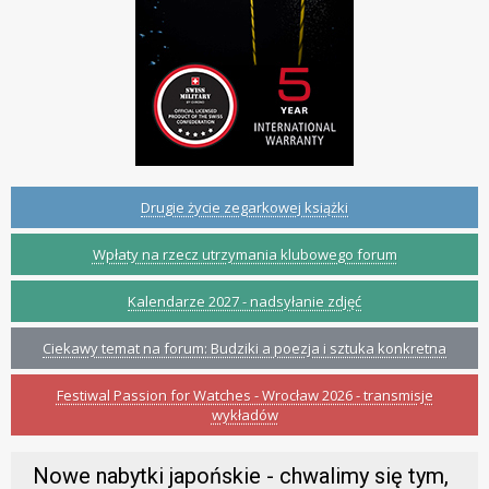
Drugie życie zegarkowej książki
Wpłaty na rzecz utrzymania klubowego forum
Kalendarze 2027 - nadsyłanie zdjęć
Ciekawy temat na forum: Budziki a poezja i sztuka konkretna
Festiwal Passion for Watches - Wrocław 2026 - transmisje
wykładów
Nowe nabytki japońskie - chwalimy się tym,