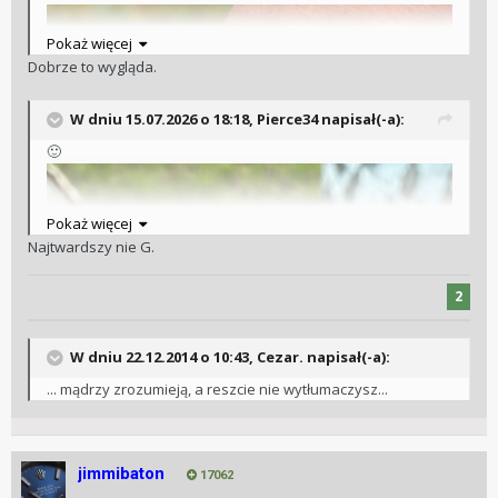
Pokaż więcej
Dobrze to wygląda.
W dniu 15.07.2026 o 18:18,
Pierce34
napisał(-a):
🙂
Pokaż więcej
Najtwardszy nie G.
2
W dniu 22.12.2014 o 10:43, Cezar. napisał(-a):
Wysłane z iPhone za pomocą Tapatalk
... mądrzy zrozumieją, a reszcie nie wytłumaczysz...
jimmibaton
17062