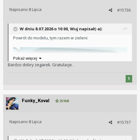
Napisano
8 Lipca
#15736
W dniu 8.07.2026 o 10:00,
Wuj
napisał(-a):
Powrót do modelu, tym razem w zieleni:
Pokaż więcej
Bardzo dobry zegarek. Gratulacje.
1
Funky_Koval
25968
Napisano
8 Lipca
#15737