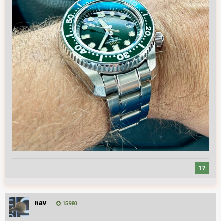
17
nav
15980