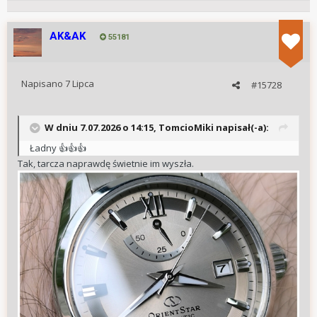
AK&AK
55181
Napisano
7 Lipca
#15728
W dniu 7.07.2026 o 14:15,
TomcioMiki
napisał(-a):
Ładny
👍
👍
👍
Tak, tarcza naprawdę świetnie im wyszła.