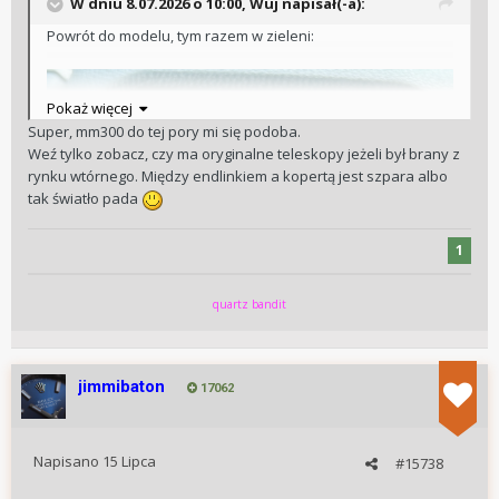
W dniu 8.07.2026 o 10:00,
Wuj
napisał(-a):
Powrót do modelu, tym razem w zieleni:
Pokaż więcej
Super, mm300 do tej pory mi się podoba.
Weź tylko zobacz, czy ma oryginalne teleskopy jeżeli był brany z
rynku wtórnego. Między endlinkiem a kopertą jest szpara albo
tak światło pada
1
quartz bandit
jimmibaton
17062
Napisano
15 Lipca
#15738