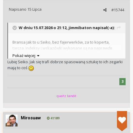
Napisano
15 Lipca
#15744
W dniu 15.07.2026 o 21:12,
jimmibaton
napisał(-a):
Bransa jak to u Seiko, bez fajerwerków, za to koperta,
tarcza, indeksy i wskazówki wykonane są na naprawdę
wysokim poziomie. Praca bezela fajna, gumowa delikatnie.
Pokaż więcej
Kto miał Seiko z serii Prospex, wie o czym mówię
Lubię Seiko. Jak się trafi dobrze spasowaną sztukę to ich zegarki
mają to coś
Wysłane z iPhone za pomocą Tapatalk
3
quartz bandit
Mirosuaw
41189