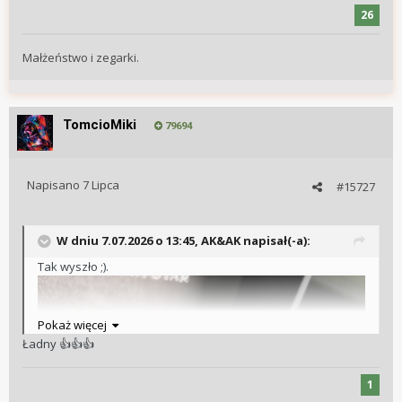
26
Małżeństwo i zegarki.
TomcioMiki
79694
Napisano
7 Lipca
#15727
W dniu 7.07.2026 o 13:45,
AK&AK
napisał(-a):
Tak wyszło ;).
Pokaż więcej
Ładny
👍
👍
👍
1