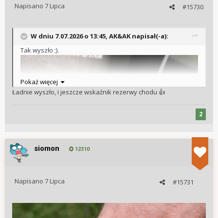
Napisano
7 Lipca
#15730
W dniu 7.07.2026 o 13:45,
AK&AK
napisał(-a):
Tak wyszło ;).
Pokaż więcej
Ładnie wyszło, i jeszcze wskaźnik rezerwy chodu
👍
2
siomon
12310
Napisano
7 Lipca
#15731