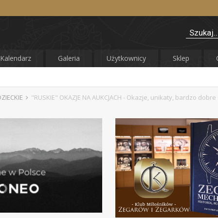
Kalendarz
Galeria
Użytkownicy
Sklep
DZIECKIE
"RUSKIE" OKAZJE NA AUKCJACH - Okazje, unikaty, bardzo dobre 