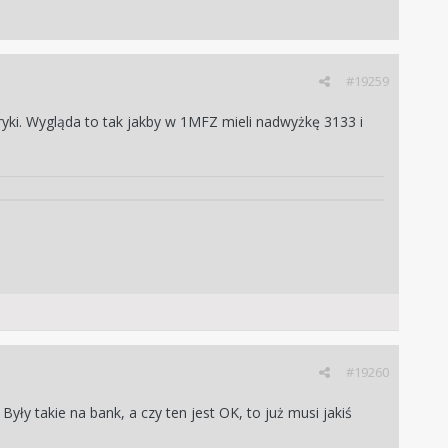
#19259
bryki. Wygląda to tak jakby w 1MFZ mieli nadwyżkę 3133 i
#19260
Były takie na bank, a czy ten jest OK, to już musi jakiś