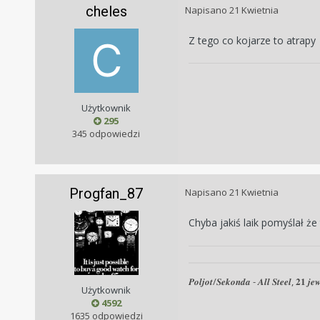
cheles
Napisano
21 Kwietnia
Z tego co kojarze to atrapy
Użytkownik
295
345 odpowiedzi
Progfan_87
Napisano
21 Kwietnia
Chyba jakiś laik pomyślał że
𝑷𝒐𝒍𝒋𝒐𝒕/𝑺𝒆𝒌𝒐𝒏𝒅𝒂 - 𝑨𝒍𝒍 𝑺𝒕𝒆𝒆𝒍, 𝟐𝟏 𝒋𝒆𝒘
Użytkownik
4592
1635 odpowiedzi