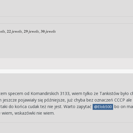
𝒆𝒍𝒔, 𝟐𝟐 𝒋𝒆𝒘𝒆𝒍𝒔, 𝟐𝟗 𝒋𝒆𝒘𝒆𝒍𝒔, 𝟑𝟎 𝒋𝒆𝒘𝒆𝒍𝒔
tem specem od Komandirskich 3133, wiem tylko że Tankistów było chyb
 jeszcze pojawiały się późniejsze, już chyba bez oznaczeń CCCP ale c
e taki do końca cudak też nie jest. Warto zapytać
bo on ma 
@Elob500
ie wiem, wskazówki nie wiem.