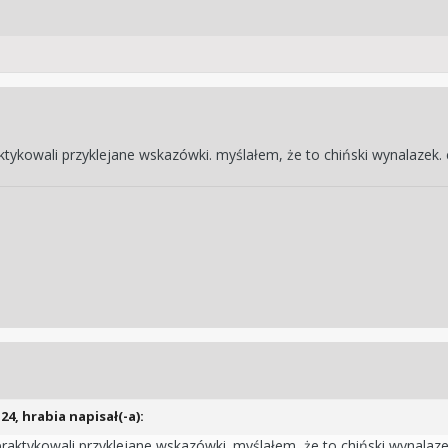
ktykowali przyklejane wskazówki. myślałem, że to chiński wynalazek. 
:24,
hrabia
napisał(-a):
praktykowali przyklejane wskazówki. myślałem, że to chiński wynalaze