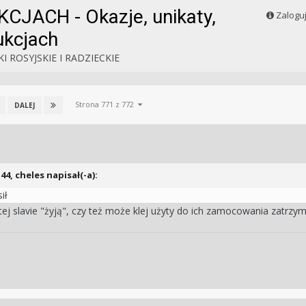
CJACH - Okazje, unikaty,
Zalogu
ukcjach
I ROSYJSKIE I RADZIECKIE
Strona 771 z 772
DALEJ
:44,
cheles
napisał(-a):
sił
j slavie "żyją", czy też może klej użyty do ich zamocowania zatrzyma