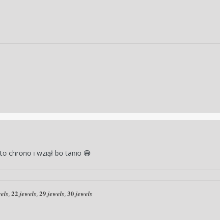
 to chrono i wziął bo tanio
😅
𝒆𝒍𝒔, 𝟐𝟐 𝒋𝒆𝒘𝒆𝒍𝒔, 𝟐𝟗 𝒋𝒆𝒘𝒆𝒍𝒔, 𝟑𝟎 𝒋𝒆𝒘𝒆𝒍𝒔