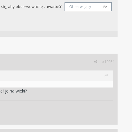
j się, aby obserwować tę zawartość
Obserwujący
134
#19251
ł je na wieki?