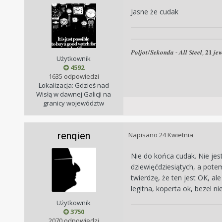
Jasne że cudak
𝑷𝒐𝒍𝒋𝒐𝒕/𝑺𝒆𝒌𝒐𝒏𝒅𝒂 - 𝑨𝒍𝒍 𝑺𝒕𝒆𝒆𝒍, 𝟐𝟏 𝒋𝒆𝒘
Użytkownik
4592
1635 odpowiedzi
Lokalizacja: Gdzieś nad
Wisłą w dawnej Galicji na
granicy województw
renqien
Napisano
24 Kwietnia
Nie do końca cudak. Nie jes
dziewięćdziesiątych, a potem
twierdzę, że ten jest OK, al
legitna, koperta ok, bezel n
Użytkownik
3750
2070 odpowiedzi