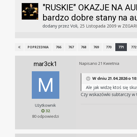
"RUSKIE" OKAZJE NA AUK
bardzo dobre stany na a
dodany przez
Voli
,
25 Listopada 2009
w
ZEGARK
766
767
768
769
770
771
772
POPRZEDNIA
mar3ck1
Napisano
21 Kwietnia
W dniu 21.04.2026 o 10
Ale jak widzę ktoś się sku
Czy wskazówki subtarczy w te
Użytkownik
32
80 odpowiedzi