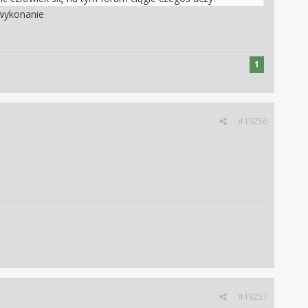
 wykonanie
1
#19256
#19257