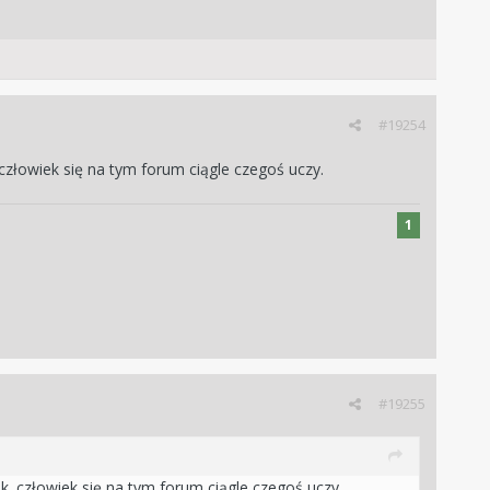
#19254
człowiek się na tym forum ciągle czegoś uczy.
1
#19255
k. człowiek się na tym forum ciągle czegoś uczy.