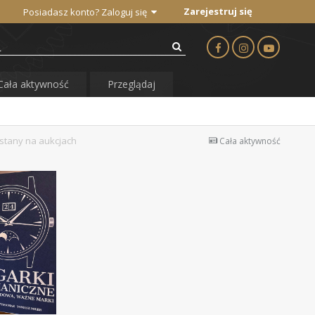
Zarejestruj się
Posiadasz konto? Zaloguj się
Cała aktywność
Przeglądaj
stany na aukcjach
Cała aktywność