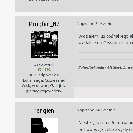
Progfan_87
Napisano
24 Kwietnia
Widziałem już coś takiego a
wysłali je do Czystopola bo 
Użytkownik
𝑷𝒐𝒍𝒋𝒐𝒕/𝑺𝒆𝒌𝒐𝒏𝒅𝒂 - 𝑨𝒍𝒍 𝑺𝒕𝒆𝒆𝒍, 𝟐𝟏 𝒋𝒆𝒘
4592
1635 odpowiedzi
Lokalizacja: Gdzieś nad
Wisłą w dawnej Galicji na
granicy województw
renqien
Napisano
24 Kwietnia
Niestety, strona Polmaxa ni
fachowiec. Ja tylko zwykły c