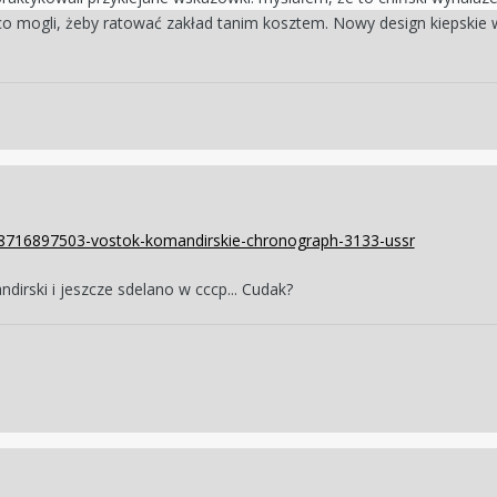
i co mogli, żeby ratować zakład tanim kosztem. Nowy design kiepskie
s/8716897503-vostok-komandirskie-chronograph-3133-ussr
dirski i jeszcze sdelano w cccp... Cudak?