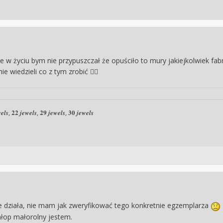
le w życiu bym nie przypuszczał że opuściło to mury jakiejkolwiek fa
nie wiedzieli co z tym zrobić
🤷‍♂️
𝒆𝒍𝒔, 𝟐𝟐 𝒋𝒆𝒘𝒆𝒍𝒔, 𝟐𝟗 𝒋𝒆𝒘𝒆𝒍𝒔, 𝟑𝟎 𝒋𝒆𝒘𝒆𝒍𝒔
e działa, nie mam jak zweryfikować tego konkretnie egzemplarza
hłop małorolny jestem.