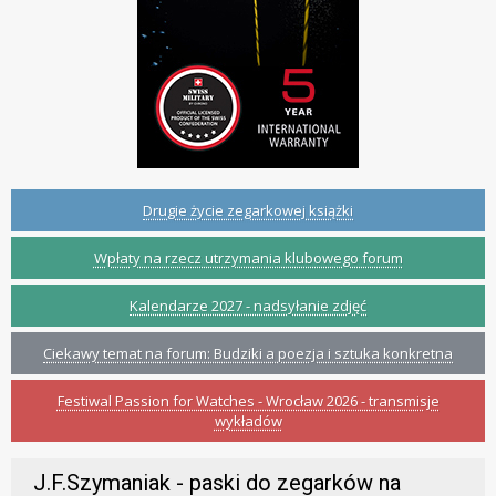
Drugie życie zegarkowej książki
Wpłaty na rzecz utrzymania klubowego forum
Kalendarze 2027 - nadsyłanie zdjęć
Ciekawy temat na forum: Budziki a poezja i sztuka konkretna
Festiwal Passion for Watches - Wrocław 2026 - transmisje
wykładów
J.F.Szymaniak - paski do zegarków na