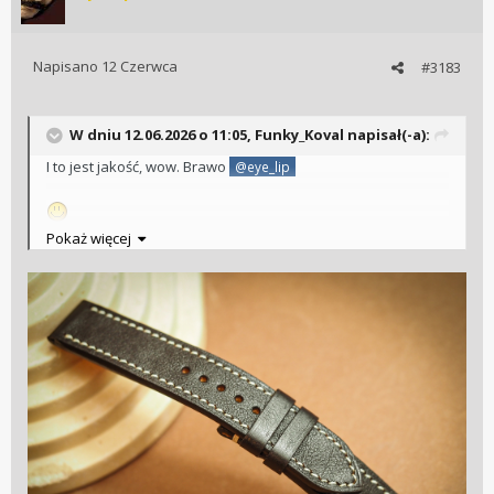
Napisano
12 Czerwca
#3183
W dniu 12.06.2026 o 11:05,
Funky_Koval
napisał(-a):
I to jest jakość, wow. Brawo
@eye_lip
Pokaż więcej