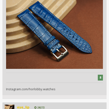
8
Instagram.com/horlobby.watches
eye_lip
28272