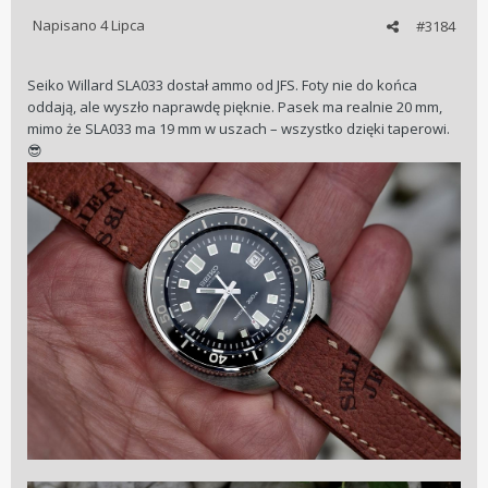
Napisano
4 Lipca
#3184
Seiko Willard SLA033 dostał ammo od JFS. Foty nie do końca
oddają, ale wyszło naprawdę pięknie. Pasek ma realnie 20 mm,
mimo że SLA033 ma 19 mm w uszach – wszystko dzięki taperowi.
😎