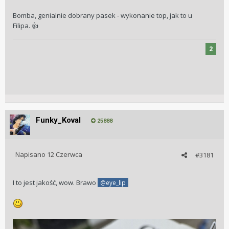
Bomba, genialnie dobrany pasek - wykonanie top, jak to u
Filipa.
👍
2
Funky_Koval
25888
Napisano
12 Czerwca
#3181
I to jest jakość, wow. Brawo
@eye_lip