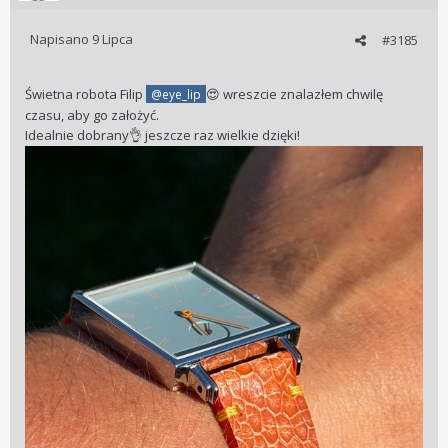
Napisano
9 Lipca
#3185
Świetna robota Filip
wreszcie znalazłem chwilę
@eye_lip
😍
czasu, aby go założyć.
Idealnie dobrany
jeszcze raz wielkie dzięki!
👌