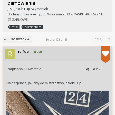
zamówienie
JFS - Jakub Filip Szymaniak
dodany przez
eye_lip
,
23 Września 2013
w
PASKI i AKCESORIA
ZEGARKOWE
paski
custom straps
Strona 128 z 128
POPRZEDNIA
DALEJ
ralfee
370
Napisano
13 Kwietnia
#3176
Na pacjencie, jak zwykle mistrzostwo, dzieki FIlip