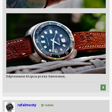
Edytowane
6 Lipca
przez Genovese_
8
rafalmosty
164044