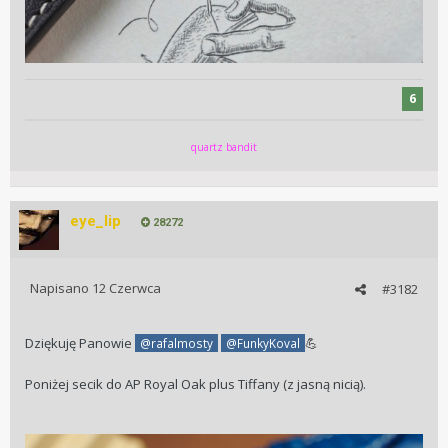
6
quartz bandit
eye_lip
28272
Napisano
12 Czerwca
#3182
Dziękuję Panowie
@rafalmosty
@FunkyKoval
💪
Poniżej secik do AP Royal Oak plus Tiffany (z jasną nicią).