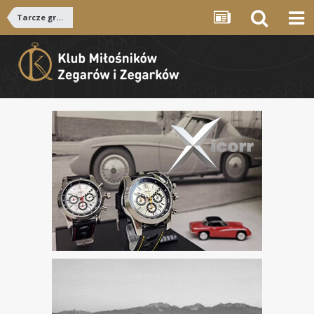
Tarcze grawerowane - gilosz ( LK ) Leszek Kralka.