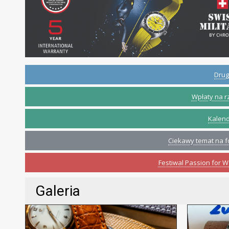
Drug
Wpłaty na r
Kalend
Ciekawy temat na f
Festiwal Passion for 
Galeria