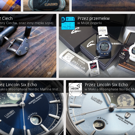
0
0
z Ciech
Przez przemekw
ry Ciecha, oraz inny męski szpej
w Moje zegarki
0
ez Lincoln Six Echo
Przez Lincoln Six Echo
w Makro Moonphase Nordic Marine Instruments
0