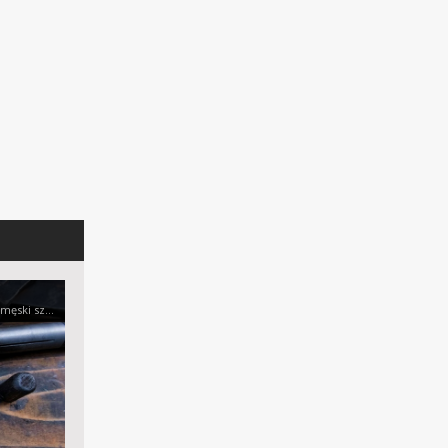
w Klamry Ciecha, oraz inny męski szpej