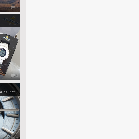
0
0
w Makro Moonphase Nordic Marine Instruments
0