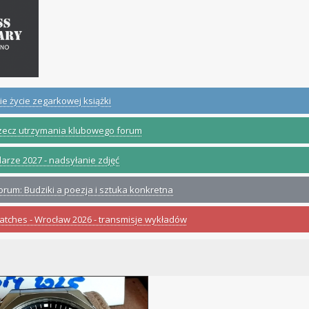
ie życie zegarkowej książki
zecz utrzymania klubowego forum
arze 2027 - nadsyłanie zdjęć
orum: Budziki a poezja i sztuka konkretna
Watches - Wrocław 2026 - transmisje wykładów