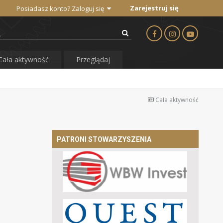
Zarejestruj się
Posiadasz konto? Zaloguj się
Cała aktywność
Przeglądaj
Cała aktywność
PATRONI STOWARZYSZENIA