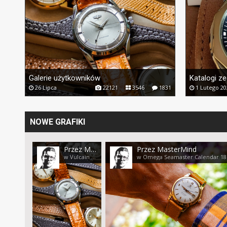
Galerie użytkowników
Katalogi z
26 Lipca
22121
3546
1831
1 Lutego 20
NOWE GRAFIKI
Przez MasterMind
Przez MasterMind
w Vulcain Cricket &#39;~60 Cal. MSR S2