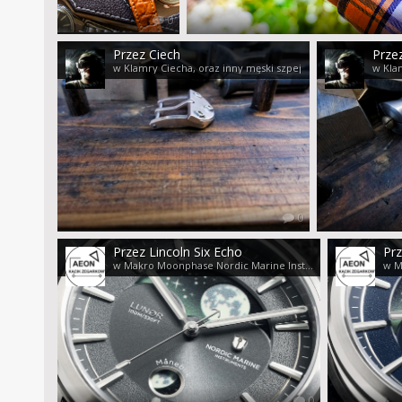
0
Przez Ciech
Prze
w Klamry Ciecha, oraz inny męski szpej
w Klam
0
Przez Lincoln Six Echo
Prz
w Makro Moonphase Nordic Marine Instruments
0