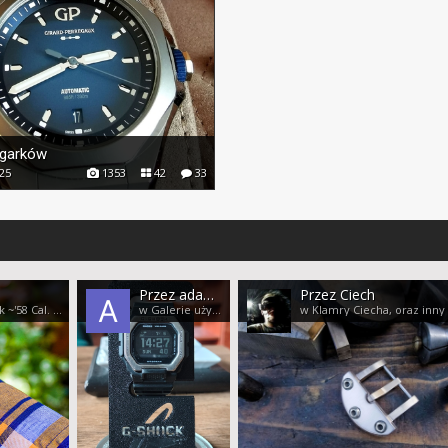
egarków
25
1353
42
33
Przez adam1432
Przez Ciech
w Omega Seamaster Calendar 18k ~'58 Cal. 503
w Galerie użytkowników