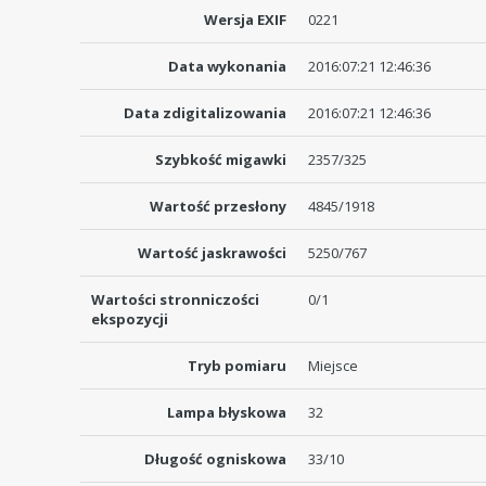
Wersja EXIF
0221
Data wykonania
2016:07:21 12:46:36
Data zdigitalizowania
2016:07:21 12:46:36
Szybkość migawki
2357/325
Wartość przesłony
4845/1918
Wartość jaskrawości
5250/767
Wartości stronniczości
0/1
ekspozycji
Tryb pomiaru
Miejsce
Lampa błyskowa
32
Długość ogniskowa
33/10