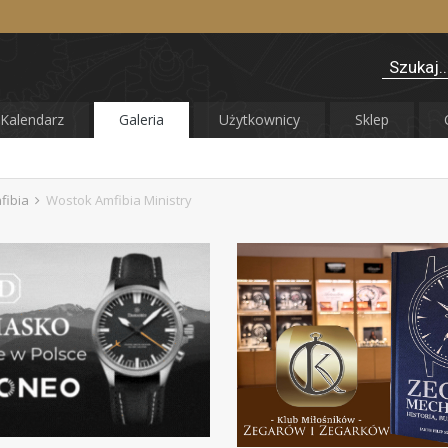
Kalendarz
Galeria
Użytkownicy
Sklep
fibia
Wostok Amfibia Ministry