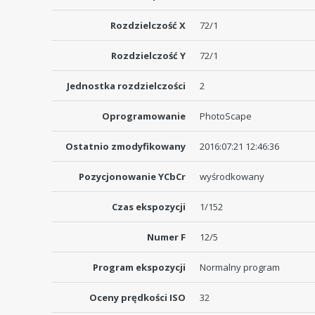
Rozdzielczość X
72/1
Rozdzielczość Y
72/1
Jednostka rozdzielczości
2
Oprogramowanie
PhotoScape
Ostatnio zmodyfikowany
2016:07:21 12:46:36
Pozycjonowanie YCbCr
wyśrodkowany
Czas ekspozycji
1/152
Numer F
12/5
Program ekspozycji
Normalny program
Oceny prędkości ISO
32