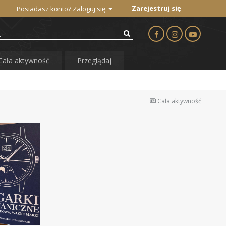
Zarejestruj się
Posiadasz konto? Zaloguj się
Cała aktywność
Przeglądaj
Cała aktywność