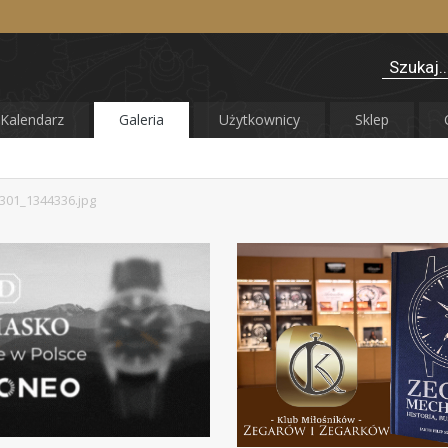
Kalendarz
Galeria
Użytkownicy
Sklep
301_1344336.jpg