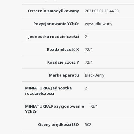
Ostatnio zmodyfikowany
2021:03:01 13:44:33
Pozycjonowanie YCbCr
wyśrodkowany
Jednostka rozdzielczości
2
Rozdzielczość X
72/1
Rozdzielczość Y
72/1
Marka aparatu
BlackBerry
MINIATURKA.Jednostka
2
rozdzielczości
MINIATURKA.Pozycjonowanie
72/1
YCbCr
Oceny prędkości ISO
502