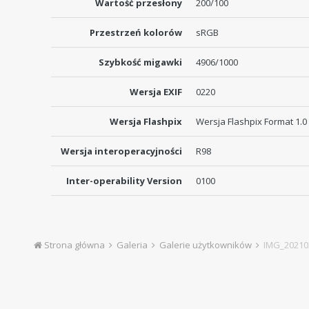
Wartość przesłony
200/100
Przestrzeń kolorów
sRGB
Szybkość migawki
4906/1000
Wersja EXIF
0220
Wersja Flashpix
Wersja Flashpix Format 1.0
Wersja interoperacyjności
R98
Inter-operability Version
0100
Strona główna
Galeria
Galerie użytkowników
IMG_20210