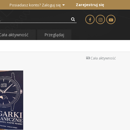
Zarejestruj się
Posiadasz konto? Zaloguj się
Cała aktywność
Przeglądaj
Cała aktywność