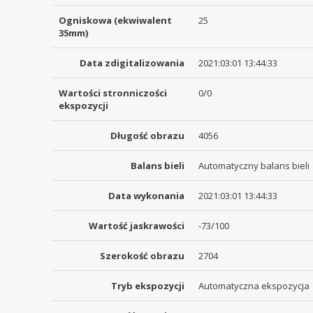
Ogniskowa (ekwiwalent
25
35mm)
Data zdigitalizowania
2021:03:01 13:44:33
Wartości stronniczości
0/0
ekspozycji
Długość obrazu
4056
Balans bieli
Automatyczny balans bieli
Data wykonania
2021:03:01 13:44:33
Wartość jaskrawości
-73/100
Szerokość obrazu
2704
Tryb ekspozycji
Automatyczna ekspozycja