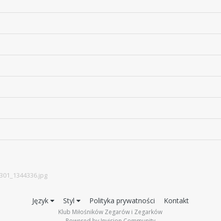
301_1344336.jpg
Język
Styl
Polityka prywatności
Kontakt
Klub Miłośników Zegarów i Zegarków
Powered by Invision Community