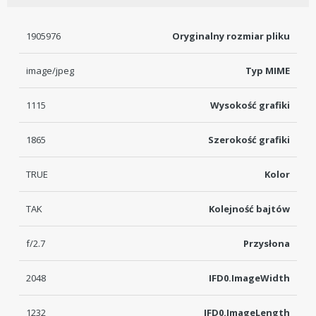
1905976
Oryginalny rozmiar pliku
image/jpeg
Typ MIME
1115
Wysokość grafiki
1865
Szerokość grafiki
TRUE
Kolor
TAK
Kolejność bajtów
f/2.7
Przysłona
2048
IFD0.ImageWidth
1232
IFD0.ImageLength