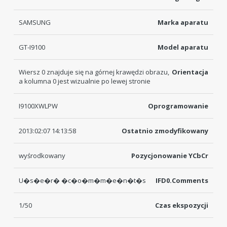
SAMSUNG
Marka aparatu
GT-I9100
Model aparatu
Wiersz 0 znajduje się na górnej krawędzi obrazu,
Orientacja
a kolumna 0 jest wizualnie po lewej stronie
I9100XWLPW
Oprogramowanie
2013:02:07 14:13:58
Ostatnio zmodyfikowany
wyśrodkowany
Pozycjonowanie YCbCr
U�s�e�r� �c�o�m�m�e�n�t�s
IFD0.Comments
1/50
Czas ekspozycji