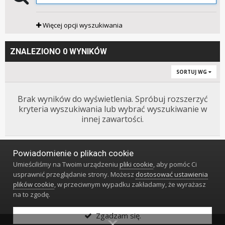
Więcej opcji wyszukiwania
ZNALEZIONO 0 WYNIKÓW
SORTUJ WG
Brak wyników do wyświetlenia. Spróbuj rozszerzyć
kryteria wyszukiwania lub wybrać wyszukiwanie w
innej zawartości.
Powiadomienie o plikach cookie
Język
Styl
Polityka prywatności
Kontakt
Umieściliśmy na Twoim urządzeniu
pliki cookie
, aby pomóc Ci
Klub Miłośników Zegarów i Zegarków
usprawnić przeglądanie strony. Możesz
dostosować ustawienia
Powered by Invision Community
plików cookie
, w przeciwnym wypadku zakładamy, że wyrażasz
na to zgodę.
Zgadzam się.