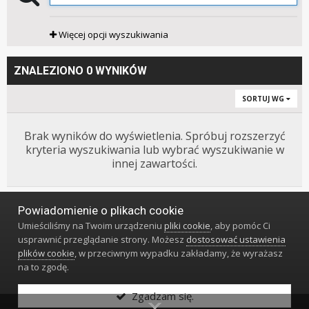
Więcej opcji wyszukiwania
ZNALEZIONO 0 WYNIKÓW
SORTUJ WG
Brak wyników do wyświetlenia. Spróbuj rozszerzyć
kryteria wyszukiwania lub wybrać wyszukiwanie w
innej zawartości.
Powiadomienie o plikach cookie
Język
Styl
Polityka prywatności
Kontakt
Umieściliśmy na Twoim urządzeniu
pliki cookie
, aby pomóc Ci
Klub Miłośników Zegarów i Zegarków
usprawnić przeglądanie strony. Możesz
dostosować ustawienia
Powered by Invision Community
plików cookie
, w przeciwnym wypadku zakładamy, że wyrażasz
na to zgodę.
Zgadzam się.