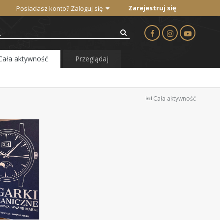
Zarejestruj się
Posiadasz konto? Zaloguj się
Cała aktywność
Przeglądaj
Cała aktywność