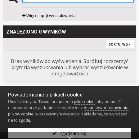
Więcej opcji wyszukiwania
ZNALEZIONO 0 WYNIKÓW
SORTUJ WG
Brak wyników do wyświetlenia. Spróbuj rozszerzyć
kryteria wyszukiwania lub wybrać wyszukiwanie w
innej zawartości.
Powiadomienie o plikach cookie
Język
Styl
Polityka prywatności
Kontakt
Umieściliśmy na Twoim urządzeniu
pliki cookie
, aby pomóc Ci
Klub Miłośników Zegarów i Zegarków
usprawnić przeglądanie strony. Możesz
dostosować ustawienia
Powered by Invision Community
plików cookie
, w przeciwnym wypadku zakładamy, że wyrażasz
na to zgodę.
Zgadzam się.