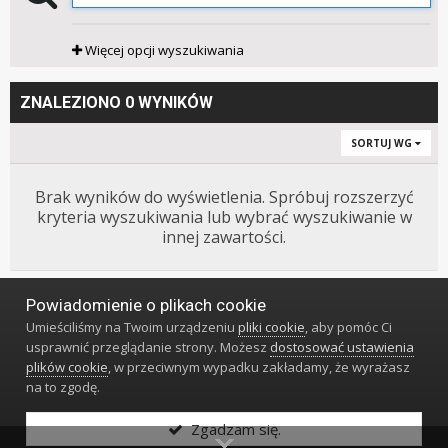
Więcej opcji wyszukiwania
ZNALEZIONO 0 WYNIKÓW
SORTUJ WG
Brak wyników do wyświetlenia. Spróbuj rozszerzyć
kryteria wyszukiwania lub wybrać wyszukiwanie w
innej zawartości.
Powiadomienie o plikach cookie
Język
Styl
Polityka prywatności
Kontakt
Umieściliśmy na Twoim urządzeniu
pliki cookie
, aby pomóc Ci
Klub Miłośników Zegarów i Zegarków
usprawnić przeglądanie strony. Możesz
dostosować ustawienia
Powered by Invision Community
plików cookie
, w przeciwnym wypadku zakładamy, że wyrażasz
na to zgodę.
Zgadzam się.