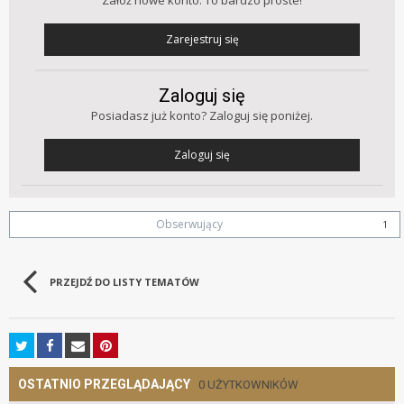
Załóż nowe konto. To bardzo proste!
Zarejestruj się
Zaloguj się
Posiadasz już konto? Zaloguj się poniżej.
Zaloguj się
Obserwujący
1
PRZEJDŹ DO LISTY TEMATÓW
OSTATNIO PRZEGLĄDAJĄCY
0 UŻYTKOWNIKÓW