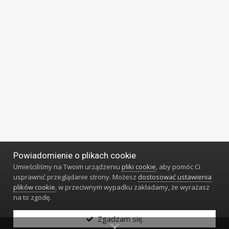
Powiadomienie o plikach cookie
Umieściliśmy na Twoim urządzeniu
pliki cookie
, aby pomóc Ci
usprawnić przeglądanie strony. Możesz
dostosować ustawienia
plików cookie
, w przeciwnym wypadku zakładamy, że wyrażasz
na to zgodę.
Zgadzam się.