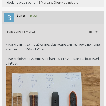
dodany przez
bane
,
18 Marca
w
Oferty bezpłatne
bane
693
Napisano
18 Marca
#1
4 Paski 24mm: 2x nie używane, elastyczne CNS, gumowe no name
stan na foto. 160zł z InPost.
3 Paski skórzane 22mm : Steinhart, FXR, LAVUU,stan na foto.150zł
z inPost.