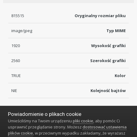
815515
Oryginalny rozmiar pliku
image/jpeg
Typ MIME
1920
Wysokość grafiki
2560
Szerokość grafiki
TRUE
Kolor
NIE
Kolejność bajtów
Powiadomienie o plikach cookie
Język
Styl
Polityka prywatności
Kontakt
Umieściliśmy na Twoim urządzeniu
pliki cookie
, aby pomóc Ci
Klub Miłośników Zegarów i Zegarków
usprawnić przeglądanie strony. Możesz
dostosować ustawienia
Powered by Invision Community
plików cookie
, w przeciwnym wypadku zakładamy, że wyrażasz