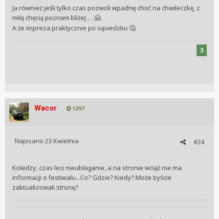
Ja również jeśli tylko czas pozwoli wpadnę choć na chwileczkę, z
miłą chęcią poznam bliżej …
🤗
A że impreza praktycznie po sąsiedzku
🤔
3
Wacor
1297
Napisano
23 Kwietnia
#24
Koledzy, czas leci nieubłaganie, a na stronie wciąż nie ma
informacji o festiwalu...Co? Gdzie? Kiedy? Może byście
zaktualizowali stronę?