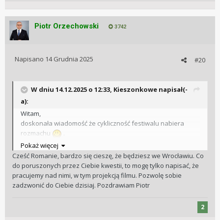
Piotr Orzechowski
3742
Napisano
14 Grudnia 2025
#20
W dniu 14.12.2025 o 12:33,
Kieszonkowe
napisał(-
a):
Witam,
doskonała wiadomość że cykliczność festiwalu nabiera
rozmachu
.
Już zapisałem w terminarzu 19-21 czerwca i mam nadzieję że
Pokaż więcej
zdrowie pozwoli mi być z Wami.
Cześć Romanie, bardzo się cieszę, że będziesz we Wrocławiu. Co
Może uda mi się też coś ciekawego przygotować i przywieźć.
do poruszonych przez Ciebie kwestii, to mogę tylko napisać, że
Dobrym pomysłem jest też co sugerowałem rozszerzenie
pracujemy nad nimi, w tym projekcją filmu. Pozwolę sobie
formuły festiwalu o targi zegarkowe.
zadzwonić do Ciebie dzisiaj. Pozdrawiam Piotr
Nie wiem czy Centrum Historii Zajezdnia dysponuje jakąś
salą kinową wiele osób pytało mnie
2
o film o Patku - jak na razie chyba nie jest dostępny do