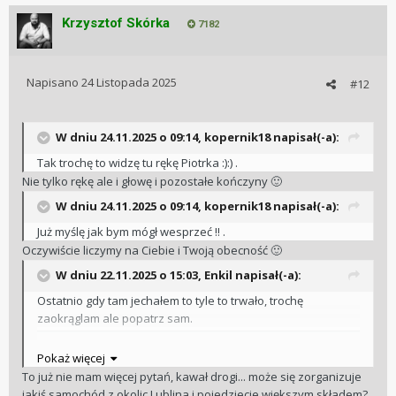
Krzysztof Skórka
7182
Napisano
24 Listopada 2025
#12
W dniu 24.11.2025 o 09:14,
kopernik18
napisał(-a):
Tak trochę to widzę tu rękę Piotrka :):) .
Nie tylko rękę ale i głowę i pozostałe kończyny
🙂
W dniu 24.11.2025 o 09:14,
kopernik18
napisał(-a):
Już myślę jak bym mógł wesprzeć !! .
Oczywiście liczymy na Ciebie i Twoją obecność
🙂
W dniu 22.11.2025 o 15:03,
Enkil
napisał(-a):
Ostatnio gdy tam jechałem to tyle to trwało, trochę
zaokrąglam ale popatrz sam.
Pokaż więcej
To już nie mam więcej pytań, kawał drogi... może się zorganizuje
jakiś samochód z okolic Lublina i pojedziecie większym składem?