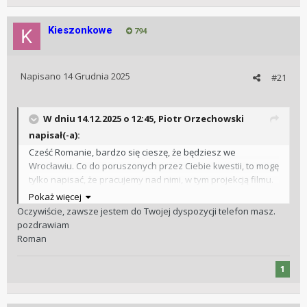
oglądania - może można by się dogadać z twórcami
i zrobić w ramach festiwalu kilka projekcji.
Kieszonkowe
A co do odległości
794
Napisano
14 Grudnia 2025
#21
To z Gdańska do lublina jest 550 km i dałem radę
z Gdańska do Wrocławia jest 500 i mam nadzieję że też dam
radę
W dniu 14.12.2025 o 12:45,
Piotr Orzechowski
napisał(-a):
Chcieć to móc
Cześć Romanie, bardzo się cieszę, że będziesz we
Wrocławiu. Co do poruszonych przez Ciebie kwestii, to mogę
Miłego końca niedzieli
tylko napisać, że pracujemy nad nimi, w tym projekcją filmu.
Roman
Pozwolę sobie zadzwonić do Ciebie dzisiaj. Pozdrawiam
Pokaż więcej
Piotr
Oczywiście, zawsze jestem do Twojej dyspozycji telefon masz.
pozdrawiam
Roman
1