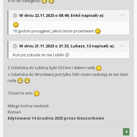
A co do odległości
W dniu 22.11.2025 o 08:49,
Enkil
napisał(-a):
10 godzin pociągiem, jakoś może przetrwam
W dniu 21.11.2025 o 21:33,
Lukasz_13
napisał(-a):
Kurcze,szkoda że nie Lublin
😉
Z Gdańska do Lublina było 550 km i dałem radę
z Gdańska do Wrocławia jest tylko 500 i mam nadzieję że też dam
radę
Chcieć to móc
Miłego końca niedzieli
Roman
Edytowane
14 Grudnia 2025
przez Kieszonkowe
4