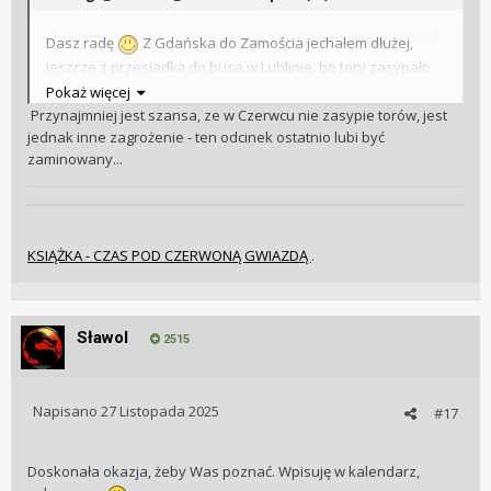
Dasz radę
Z Gdańska do Zamościa jechałem dłużej,
jeszcze z przesiadką do busa w Lublinie, bo tory zasypało
Pokaż więcej
Przynajmniej jest szansa, ze w Czerwcu nie zasypie torów, jest
Krzysztof, świetna wiadomość. We Wrocławiu jest
jednak inne zagrożenie - ten odcinek ostatnio lubi być
dynamiczna, młoda grupa miłośników zegarków i na pewno
zaminowany...
ich tam nie zabraknie, mnie mam nadzieję również
KSIĄŻKA - CZAS POD CZERWONĄ GWIAZDĄ
.
Sławol
2515
Napisano
27 Listopada 2025
#17
Doskonała okazja, żeby Was poznać. Wpisuję w kalendarz,