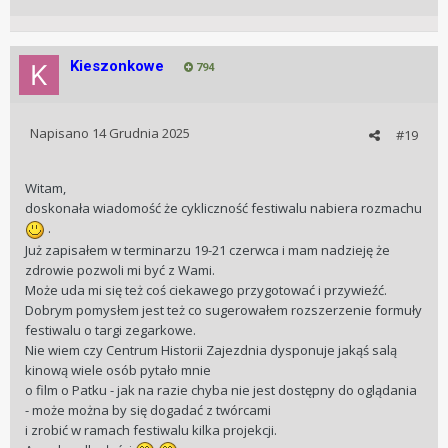
Kieszonkowe
794
Napisano
14 Grudnia 2025
#19
Witam,
doskonała wiadomość że cykliczność festiwalu nabiera rozmachu
.
Już zapisałem w terminarzu 19-21 czerwca i mam nadzieję że
zdrowie pozwoli mi być z Wami.
Może uda mi się też coś ciekawego przygotować i przywieźć.
Dobrym pomysłem jest też co sugerowałem rozszerzenie formuły
festiwalu o targi zegarkowe.
Nie wiem czy Centrum Historii Zajezdnia dysponuje jakąś salą
kinową wiele osób pytało mnie
o film o Patku - jak na razie chyba nie jest dostępny do oglądania
- może można by się dogadać z twórcami
i zrobić w ramach festiwalu kilka projekcji.