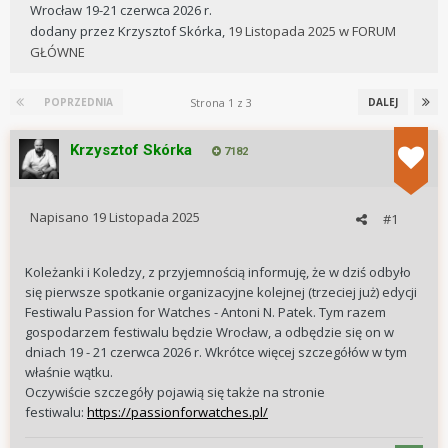
Wrocław 19-21 czerwca 2026 r.
dodany przez
Krzysztof Skórka
,
19 Listopada 2025
w
FORUM
GŁÓWNE
Strona 1 z 3
POPRZEDNIA
DALEJ
Krzysztof Skórka
7182
Napisano
19 Listopada 2025
#1
Koleżanki i Koledzy, z przyjemnością informuję, że w dziś odbyło
się pierwsze spotkanie organizacyjne kolejnej (trzeciej już) edycji
Festiwalu Passion for Watches - Antoni N. Patek. Tym razem
gospodarzem festiwalu będzie Wrocław, a odbędzie się on w
dniach 19 - 21 czerwca 2026 r. Wkrótce więcej szczegółów w tym
właśnie wątku.
Oczywiście szczegóły pojawią się także na stronie
festiwalu:
https://passionforwatches.pl/