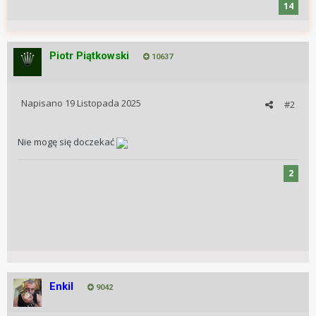
14
Piotr Piątkowski
10637
Napisano
19 Listopada 2025
#2
Nie mogę się doczekać
2
Enkil
9042