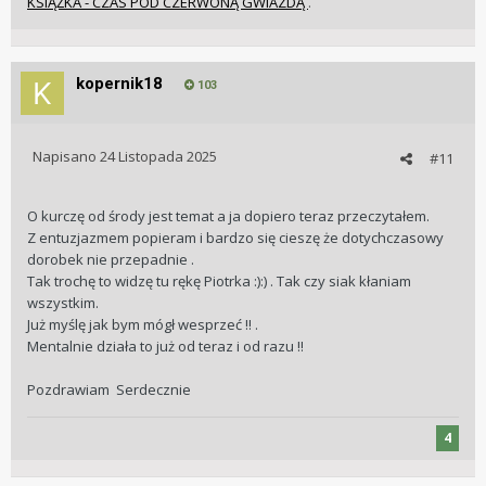
KSIĄŻKA - CZAS POD CZERWONĄ GWIAZDĄ
.
kopernik18
103
Napisano
24 Listopada 2025
#11
O kurczę od środy jest temat a ja dopiero teraz przeczytałem.
Z entuzjazmem popieram i bardzo się cieszę że dotychczasowy
dorobek nie przepadnie .
Tak trochę to widzę tu rękę Piotrka :):) . Tak czy siak kłaniam
wszystkim.
Już myślę jak bym mógł wesprzeć !! .
Mentalnie działa to już od teraz i od razu !!
Pozdrawiam Serdecznie
4