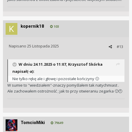
kopernik18
103
Napisano
25 Listopada 2025
#13
W dniu 24.11.2025 o 11:07,
Krzysztof Skórka
napisał(-a):
Nie tylko rękę ale i głowę i pozostałe kończyny
🙂
W sumie to ''wiedziałem''-znaczy pomyślałem tak natychmiast .
Ale zachowałem ostrożność ; jak to przy otwieraniu zegarka
🙂
🕙
TomcioMiki
79649