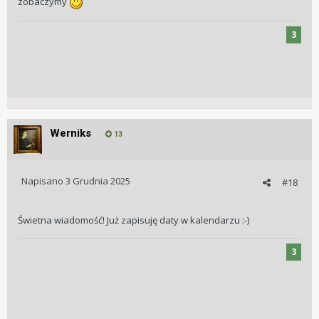
zobaczymy
3
Werniks
13
Napisano
3 Grudnia 2025
#18
Świetna wiadomość! Już zapisuję daty w kalendarzu
:-)
3