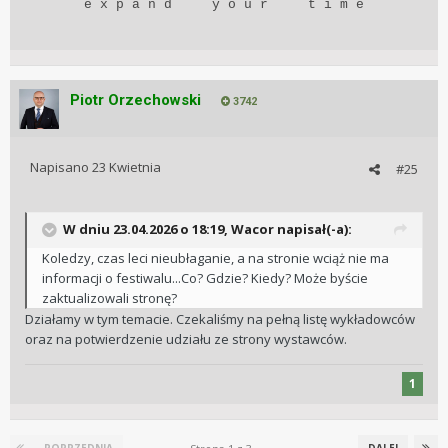
e x p a n d y o u r t i m e
Piotr Orzechowski
3742
Napisano
23 Kwietnia
#25
W dniu 23.04.2026 o 18:19,
Wacor
napisał(-a):
Koledzy, czas leci nieubłaganie, a na stronie wciąż nie ma
informacji o festiwalu...Co? Gdzie? Kiedy? Może byście
zaktualizowali stronę?
Działamy w tym temacie. Czekaliśmy na pełną listę wykładowców
oraz na potwierdzenie udziału ze strony wystawców.
1