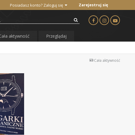
Zarejestruj się
Posiadasz konto? Zaloguj się
Cała aktywność
Przeglądaj
Cała aktywność