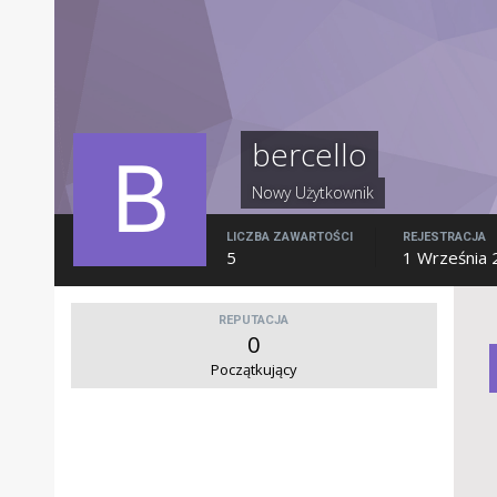
bercello
Nowy Użytkownik
LICZBA ZAWARTOŚCI
REJESTRACJA
5
1 Września 
REPUTACJA
0
Początkujący