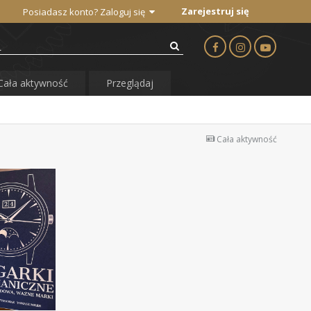
Zarejestruj się
Posiadasz konto? Zaloguj się
Cała aktywność
Przeglądaj
Cała aktywność