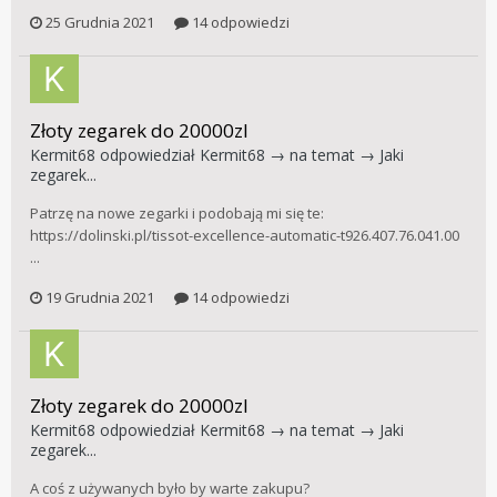
25 Grudnia 2021
14 odpowiedzi
Złoty zegarek do 20000zl
Kermit68
odpowiedział
Kermit68
→ na temat →
Jaki
zegarek...
Patrzę na nowe zegarki i podobają mi się te:
https://dolinski.pl/tissot-excellence-automatic-t926.407.76.041.00
...
19 Grudnia 2021
14 odpowiedzi
Złoty zegarek do 20000zl
Kermit68
odpowiedział
Kermit68
→ na temat →
Jaki
zegarek...
A coś z używanych było by warte zakupu?