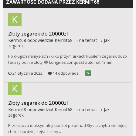
ZAWARTOŚĆ DODANA PRZEZ KERMIT68
Złoty zegarek do 20000zl
Kermit68
odpowiedział
Kermit68
→ na temat →
Jaki
zegarek...
Po długich namysłach i kilku przymiarkach kupiłem zegarek dużo
tańszy bo nie złoty 😂 Longines conquest automat 43mm
21 Stycznia 2022
14 odpowiedzi
5
Złoty zegarek do 20000zl
Kermit68
odpowiedział
Kermit68
→ na temat →
Jaki
zegarek...
Przekracza maksymalny budżet po ponad 3tys a chyba nie będą
chcieli bardziej zejść z ceny...