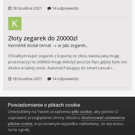
18 Grudnia 2021
14 odpowiedzi
Złoty zegarek do 20000zl
Kermit68
dodał temat → w
Jaki zegarek...
Chciałbym kupić zegarek z kopertą ze złota, kwota jaką mogę
przeznaczyć to 20000zl mogę dołożyć jeszcze 5tys gdyby było coś
ekstra w takiej cenie. Automat Pasujący do smart casual i...
18 Grudnia 2021
14 odpowiedzi
Powiadomienie o plikach cookie
Język
Styl
Polityka prywatności
Kontakt
Umieściliśmy na Twoim urządzeniu
pliki cookie
, aby pomóc Ci
Klub Miłośników Zegarów i Zegarków
usprawnić przeglądanie strony. Możesz
dostosować ustawienia
Powered by Invision Community
plików cookie
, w przeciwnym wypadku zakładamy, że wyrażasz
na to zgodę.