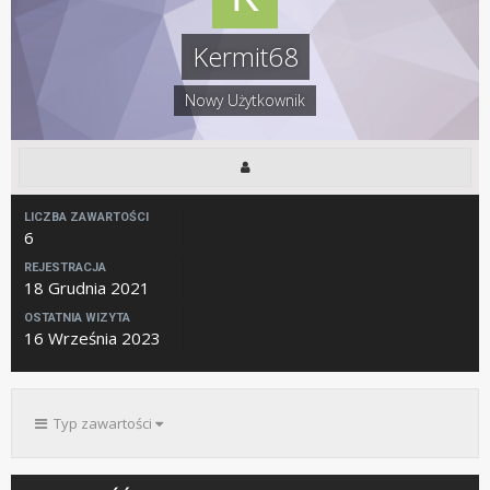
Kermit68
Nowy Użytkownik
LICZBA ZAWARTOŚCI
6
REJESTRACJA
18 Grudnia 2021
OSTATNIA WIZYTA
16 Września 2023
Typ zawartości