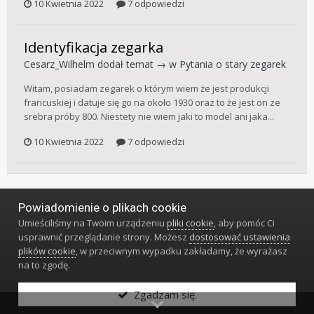
10 Kwietnia 2022
7 odpowiedzi
Identyfikacja zegarka
Cesarz_Wilhelm
dodał temat → w
Pytania o stary zegarek
Witam, posiadam zegarek o którym wiem że jest produkcji
francuskiej i datuje się go na około 1930 oraz to że jest on ze
srebra próby 800. Niestety nie wiem jaki to model ani jaka...
10 Kwietnia 2022
7 odpowiedzi
Powiadomienie o plikach cookie
Język
Styl
Polityka prywatności
Kontakt
Umieściliśmy na Twoim urządzeniu
pliki cookie
, aby pomóc Ci
Klub Miłośników Zegarów i Zegarków
usprawnić przeglądanie strony. Możesz
dostosować ustawienia
Powered by Invision Community
plików cookie
, w przeciwnym wypadku zakładamy, że wyrażasz
na to zgodę.
Zgadzam się.