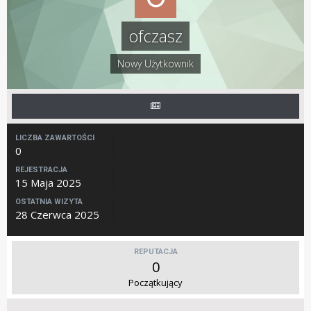
ofczasz
Nowy Użytkownik
LICZBA ZAWARTOŚCI
0
REJESTRACJA
15 Maja 2025
OSTATNIA WIZYTA
28 Czerwca 2025
REPUTACJA
0
Początkujący