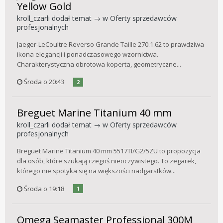
Yellow Gold
kroll_czarli
dodał temat → w
Oferty sprzedawców
profesjonalnych
Jaeger-LeCoultre Reverso Grande Taille 270.1.62 to prawdziwa
ikona elegancji i ponadczasowego wzornictwa.
Charakterystyczna obrotowa koperta, geometryczne...
Środa o 20:43
2
Breguet Marine Titanium 40 mm
kroll_czarli
dodał temat → w
Oferty sprzedawców
profesjonalnych
Breguet Marine Titanium 40 mm 5517TI/G2/5ZU to propozycja
dla osób, które szukają czegoś nieoczywistego. To zegarek,
którego nie spotyka się na większości nadgarstków...
Środa o 19:18
1
Omega Seamaster Professional 300M