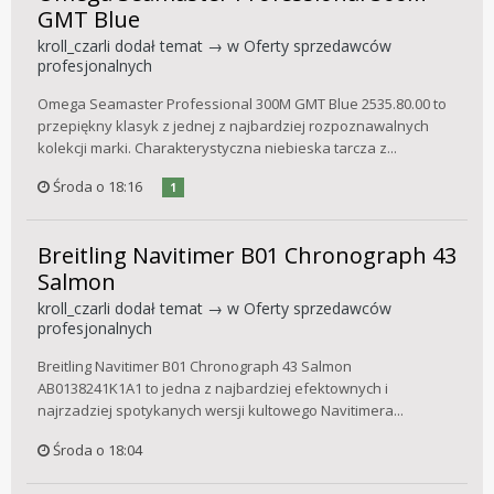
GMT Blue
kroll_czarli
dodał temat → w
Oferty sprzedawców
profesjonalnych
Omega Seamaster Professional 300M GMT Blue 2535.80.00 to
przepiękny klasyk z jednej z najbardziej rozpoznawalnych
kolekcji marki. Charakterystyczna niebieska tarcza z...
Środa o 18:16
1
Breitling Navitimer B01 Chronograph 43
Salmon
kroll_czarli
dodał temat → w
Oferty sprzedawców
profesjonalnych
Breitling Navitimer B01 Chronograph 43 Salmon
AB0138241K1A1 to jedna z najbardziej efektownych i
najrzadziej spotykanych wersji kultowego Navitimera...
Środa o 18:04