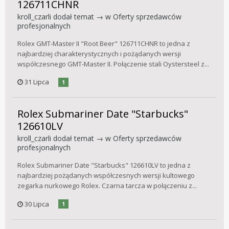
126711CHNR
kroll_czarli
dodał temat → w
Oferty sprzedawców
profesjonalnych
Rolex GMT-Master II "Root Beer" 126711CHNR to jedna z
najbardziej charakterystycznych i pożądanych wersji
współczesnego GMT-Master II. Połączenie stali Oystersteel z...
31 Lipca
1
Rolex Submariner Date "Starbucks"
126610LV
kroll_czarli
dodał temat → w
Oferty sprzedawców
profesjonalnych
Rolex Submariner Date "Starbucks" 126610LV to jedna z
najbardziej pożądanych współczesnych wersji kultowego
zegarka nurkowego Rolex. Czarna tarcza w połączeniu z...
30 Lipca
1