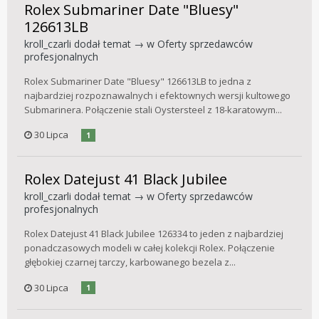
Rolex Submariner Date "Bluesy"
126613LB
kroll_czarli
dodał temat → w
Oferty sprzedawców
profesjonalnych
Rolex Submariner Date "Bluesy" 126613LB to jedna z
najbardziej rozpoznawalnych i efektownych wersji kultowego
Submarinera. Połączenie stali Oystersteel z 18-karatowym...
30 Lipca
1
Rolex Datejust 41 Black Jubilee
kroll_czarli
dodał temat → w
Oferty sprzedawców
profesjonalnych
Rolex Datejust 41 Black Jubilee 126334 to jeden z najbardziej
ponadczasowych modeli w całej kolekcji Rolex. Połączenie
głębokiej czarnej tarczy, karbowanego bezela z...
30 Lipca
1