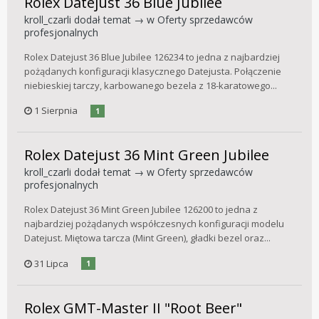
Rolex Datejust 36 Blue Jubilee
kroll_czarli
dodał temat → w
Oferty sprzedawców
profesjonalnych
Rolex Datejust 36 Blue Jubilee 126234 to jedna z najbardziej
pożądanych konfiguracji klasycznego Datejusta. Połączenie
niebieskiej tarczy, karbowanego bezela z 18-karatowego...
1 Sierpnia
1
Rolex Datejust 36 Mint Green Jubilee
kroll_czarli
dodał temat → w
Oferty sprzedawców
profesjonalnych
Rolex Datejust 36 Mint Green Jubilee 126200 to jedna z
najbardziej pożądanych współczesnych konfiguracji modelu
Datejust. Miętowa tarcza (Mint Green), gładki bezel oraz...
31 Lipca
1
Rolex GMT-Master II "Root Beer"