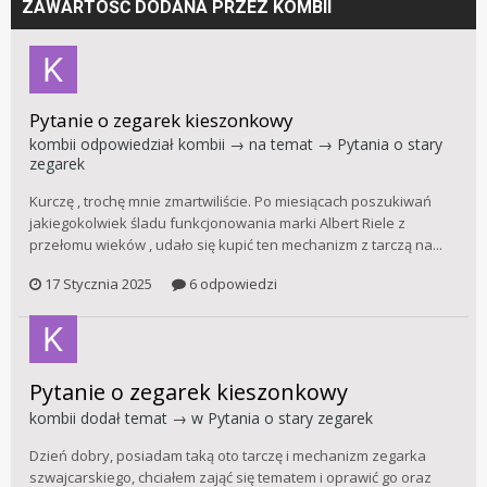
ZAWARTOŚĆ DODANA PRZEZ KOMBII
Pytanie o zegarek kieszonkowy
kombii
odpowiedział
kombii
→ na temat →
Pytania o stary
zegarek
Kurczę , trochę mnie zmartwiliście. Po miesiącach poszukiwań
jakiegokolwiek śladu funkcjonowania marki Albert Riele z
przełomu wieków , udało się kupić ten mechanizm z tarczą na...
17 Stycznia 2025
6 odpowiedzi
Pytanie o zegarek kieszonkowy
kombii
dodał temat → w
Pytania o stary zegarek
Dzień dobry, posiadam taką oto tarczę i mechanizm zegarka
szwajcarskiego, chciałem zająć się tematem i oprawić go oraz