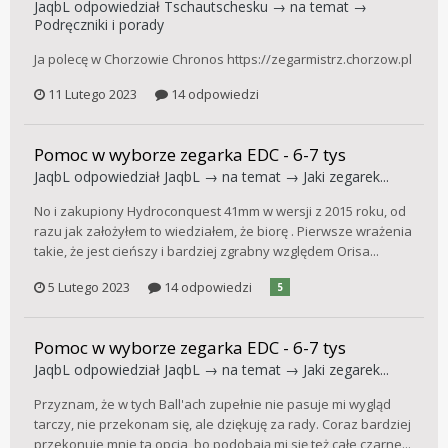
JaqbL
odpowiedział
Tschautschesku
→ na temat →
Podręczniki i porady
Ja polecę w Chorzowie Chronos https://zegarmistrz.chorzow.pl
11 Lutego 2023
14 odpowiedzi
Pomoc w wyborze zegarka EDC - 6-7 tys
JaqbL
odpowiedział
JaqbL
→ na temat →
Jaki zegarek...
No i zakupiony Hydroconquest 41mm w wersji z 2015 roku, od
razu jak założyłem to wiedziałem, że biorę . Pierwsze wrażenia
takie, że jest cieńszy i bardziej zgrabny względem Orisa...
5 Lutego 2023
14 odpowiedzi
5
Pomoc w wyborze zegarka EDC - 6-7 tys
JaqbL
odpowiedział
JaqbL
→ na temat →
Jaki zegarek...
Przyznam, że w tych Ball'ach zupełnie nie pasuje mi wygląd
tarczy, nie przekonam się, ale dziękuję za rady. Coraz bardziej
przekonuje mnie ta opcja, bo podobają mi się też całe czarne...