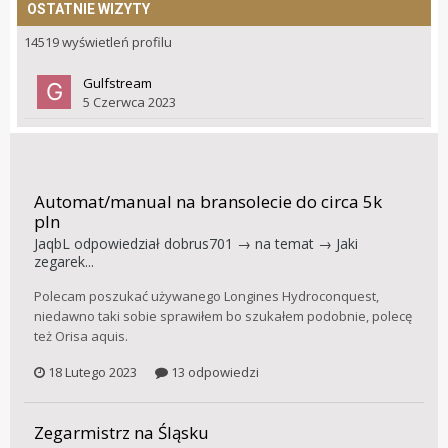
OSTATNIE WIZYTY
14519 wyświetleń profilu
Gulfstream
5 Czerwca 2023
Automat/manual na bransolecie do circa 5k
pln
JaqbL
odpowiedział
dobrus701
→ na temat →
Jaki
zegarek...
Polecam poszukać używanego Longines Hydroconquest,
niedawno taki sobie sprawiłem bo szukałem podobnie, polecę
też Orisa aquis.
18 Lutego 2023
13 odpowiedzi
Zegarmistrz na Śląsku