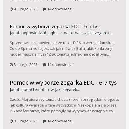
4 Lutego 2023
14 odpowiedzi
Pomoc w wyborze zegarka EDC - 6-7 tys
JaqbL
odpowiedział
JaqbL
→ na temat →
Jaki zegarek...
Sprzedawca mi powiedział, że ten LLD 36 to wersja damska..
Co do Spirita no to jest tak jak mówisz Balla jakiś konkretny
model masz na myśli? Z automatu jednak nie chciał bym...
3 Lutego 2023
14 odpowiedzi
Pomoc w wyborze zegarka EDC - 6-7 tys
JaqbL
dodał temat → w
Jaki zegarek...
Cześć, Mój pierwszy temat, chociaż forum przeglądam długo, to
jak kultura wymaga witam wszystkich! Przekopałem się przez
kilkanaście stron, które pomogły mi wytypować wstępnie co...
3 Lutego 2023
14 odpowiedzi